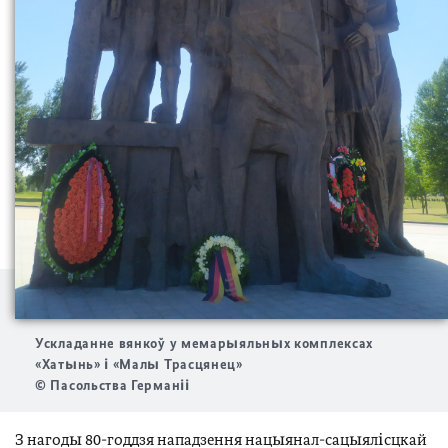
Ускладанне вянкоў у мемарыяльных комплексах
«Хатынь» і «Малы Трасцянец»
© Пасольства Германіі
З нагоды 80-годдзя нападзення нацыянал-сацыялісцкай