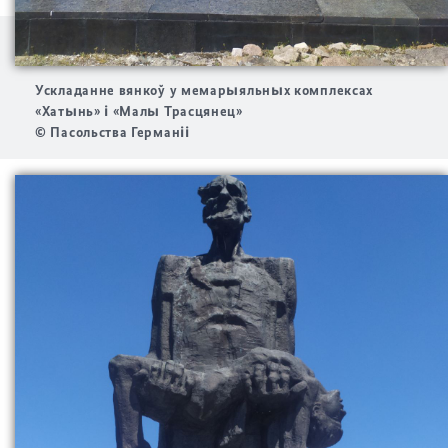
Ускладанне вянкоў у мемарыяльных комплексах
«Хатынь» і «Малы Трасцянец»
© Пасольства Германіі