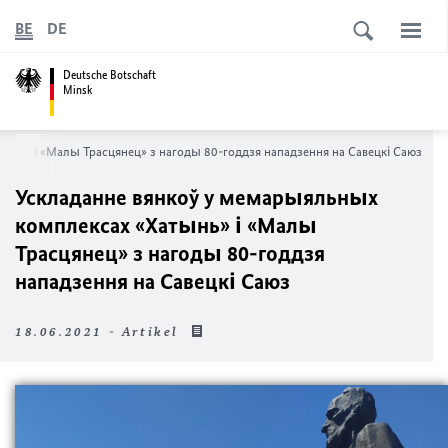
BE
DE
Deutsche Botschaft
Minsk
ынь» і «Малы Трасцянец» з нагоды 80-годдзя нападзення на Савецкі Саюз
Ускладанне вянкоў у мемарыяльных
комплексах «Хатынь» і «Малы
Трасцянец» з нагоды 80-годдзя
нападзення на Савецкі Саюз
18.06.2021 - Artikel