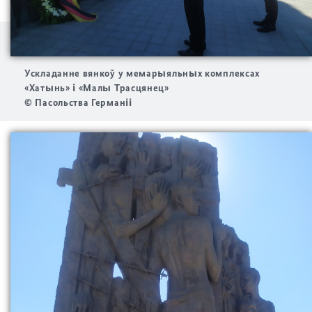
Ускладанне вянкоў у мемарыяльных комплексах
«Хатынь» і «Малы Трасцянец»
© Пасольства Германіі