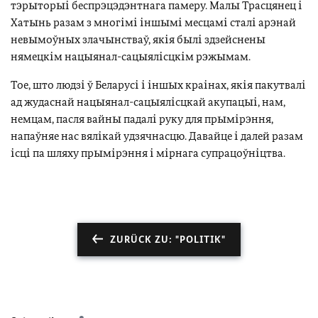
тэрыторыі беспрэцэдэнтнага памеру. Малы Трасцянец і
Хатынь разам з многімі іншымі месцамі сталі арэнай
невымоўных злачынстваў, якія былі здзейснены
нямецкім нацыянал-сацыялісцкім рэжымам.
Тое, што людзі ў Беларусі і іншых краінах, якія пакутвалі
ад жудаснай нацыянал-сацыялісцкай акупацыі, нам,
немцам, пасля вайны падалі руку для прымірэння,
напаўняе нас вялікай удзячнасцю. Давайце і далей разам
ісці па шляху прымірэння і мірнага супрацоўніцтва.
ZURÜCK ZU: "POLITIK"