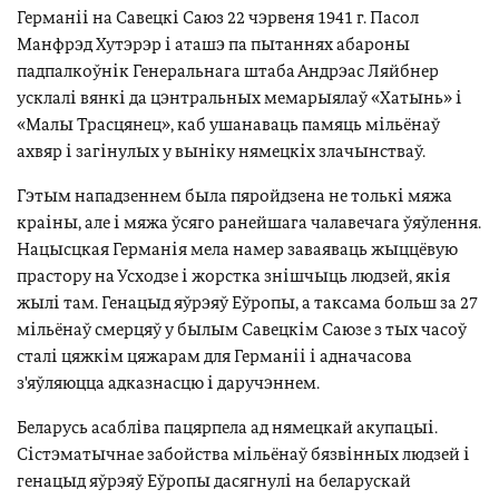
Германіі на Савецкі Саюз 22 чэрвеня 1941 г. Пасол
Манфрэд Хутэрэр і аташэ па пытаннях абароны
падпалкоўнік Генеральнага штаба Андрэас Ляйбнер
усклалі вянкі да цэнтральных мемарыялаў «Хатынь» і
«Малы Трасцянец», каб ушанаваць памяць мільёнаў
ахвяр і загінулых у выніку нямецкіх злачынстваў.
Гэтым нападзеннем была пяройдзена не толькі мяжа
краіны, але і мяжа ўсяго ранейшага чалавечага ўяўлення.
Нацысцкая Германія мела намер заваяваць жыццёвую
прастору на Усходзе і жорстка знішчыць людзей, якія
жылі там. Генацыд яўрэяў Еўропы, а таксама больш за 27
мільёнаў смерцяў у былым Савецкім Саюзе з тых часоў
сталі цяжкім цяжарам для Германіі і адначасова
з'яўляюцца адказнасцю і даручэннем.
Беларусь асабліва пацярпела ад нямецкай акупацыі.
Сістэматычнае забойства мільёнаў бязвінных людзей і
генацыд яўрэяў Еўропы дасягнулі на беларускай