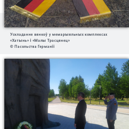
Ускладанне вянкоў у мемарыяльных комплексах
«Хатынь» і «Малы Трасцянец»
© Пасольства Германіі