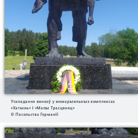
Ускладанне вянкоў у мемарыяльных комплексах
«Хатынь» і «Малы Трасцянец»
© Пасольства Германіі