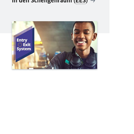
in den Schengenraum (
EES
)