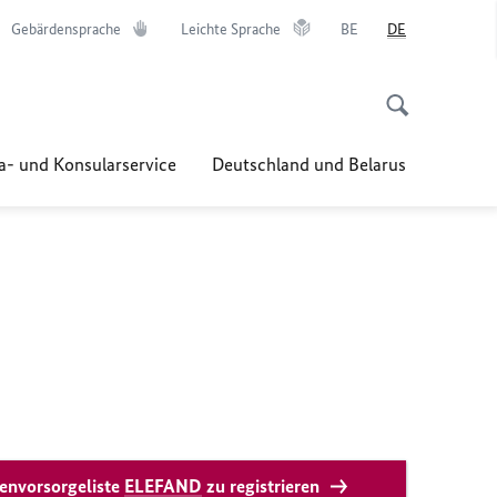
Gebärdensprache
Leichte Sprache
BE
DE
a- und Konsularservice
Deutschland und Belarus
senvorsorgeliste
ELEFAND
zu registrieren