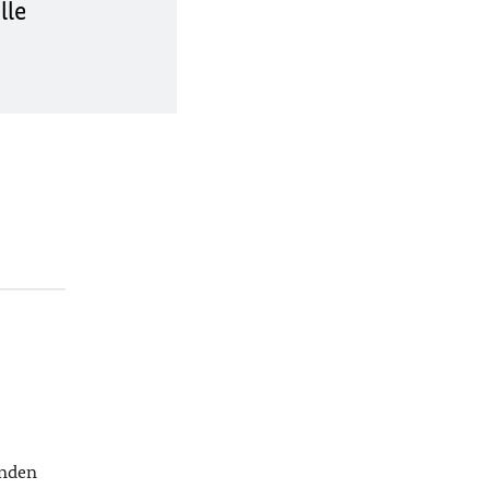
lle
nden