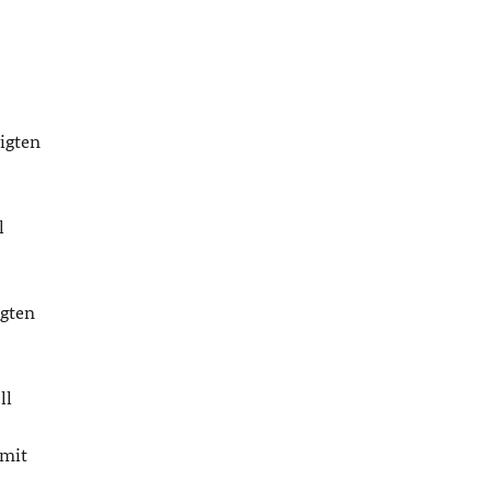
igten
l
igten
ll
 mit