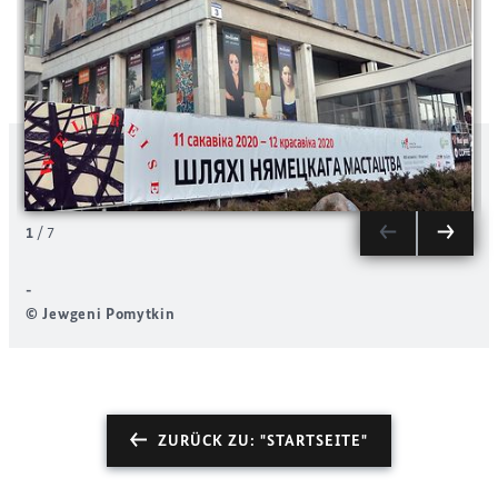
1
/
7
-
-
© Jewgeni Pomytkin
ZURÜCK ZU: "STARTSEITE"