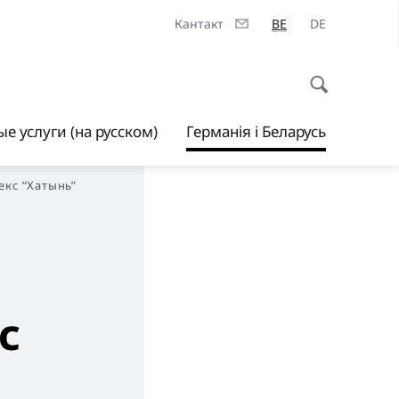
Кантакт
BE
DE
е услуги (на русском)
Германія і Беларусь
екс “Хатынь”
с