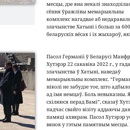
месцы, дзе яна некалі знаходзілас
сёння ўражлівы мемарыяльны
комплекс нагадвае аб недарава
злачынстве Хатыні і больш за 60
беларускіх вёсак і іх жыхароў, як
Пасол Германіі ў Беларусі Манф
Хутэрэр 22 сакавіка 2022 г., у гад
злачынства ў Хатыні, наведаў
мемарыяльны комплекс. “Герма
ніколі не забудзе тое, што адбыло
ад імя немцаў. Боль невыказны. 
схіляюся перад Вамі”, сказаў Хут
падчас свайго візіту аддаючы да
памяці ахвярам. Пасол Хутэрэр у
вянок у гэтым памятным месцы.