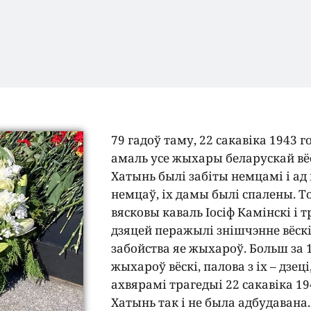
79 гадоў таму, 22 сакавіка 1943 г
амаль усе жыхары беларускай вё
Хатынь былі забіты немцамі і ад
немцаў, іх дамы былі спалены. Т
вясковы каваль Іосіф Камінскі і т
дзяцей перажылі знішчэнне вёскі
забойства яе жыхароў. Больш за 
жыхароў вёскі, палова з іх – дзеці,
ахвярамі трагедыі 22 сакавіка 19
Хатынь так і не была адбудавана.