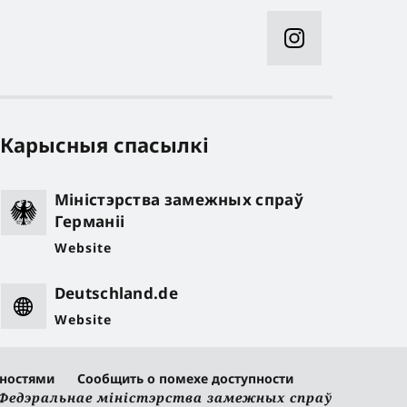
Карысныя спасылкі
Міністэрства замежных спраў
Германіі
Website
Deutschland.de
Website
жностями
Сообщить о помехе доступности
 Федэральнае міністэрства замежных спраў