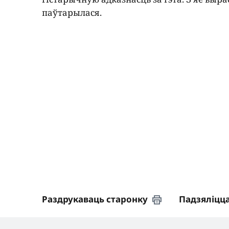
паўтарылася.
Раздрукаваць старонку
Падзяліцц