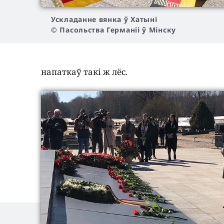
Ускладанне вянка ў Хатыні
© Пасольства Германіі ў Мінску
напаткаў такі ж лёс.