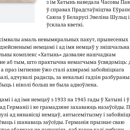
з ім Хатынь наведала Часовы Па
ў справах Прадстаўніцтва Еўрап
Саюза ў Беларусі Эвеліна Шульц і
ўсклала кветкі.
 – сімвалы амаль невымяральных пакут, прынесеных
 здзейсненымі немцамі і ад імя немцаў у знішчальна
яльны комплекс «Хатынь» дазваляе нашчадкам
е аб тым, што практычна немагчыма ўсвядоміць: д
, а праз імгненне ўжо сталі ахвярамі забойніцкага
валі, адчувалі радасць, за некалькі гадзін разбураны
быць і ніколі больш не была адноўлена.
мі і ад імя немцаў з 1933 па 1945 гады ў Хатыні і 
ад Германіі і яе грамадзяне захаваюць назаўсёды. 
інулі ад нянавісці немцаў, антысемітызму і забойніц
оўваць і шанаваць заўсёды. Германія прызнае сваю
стае абавязак не дапусціць, каб такое калі-небудзь