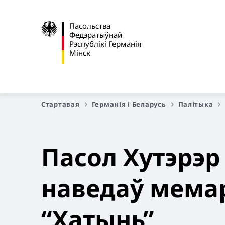
Пасольства
Федэратыўнай
Рэспублікі Германія
Мінск
Стартавая
Германія і Беларусь
Палітыка
Пасол Хутэрэр 
наведаў мема
“Хатынь”