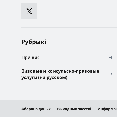
Рубрыкі
Пра нас
Визовые и консульско-правовые
услуги (на русском)
Абарона даных
Выходныя звесткі
Информац