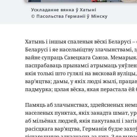
Ускладанне вянка ў Хатыні
© Пасольства Германіі ў Мінску
Хатынь і іншыя спаленыя вёскі Беларусі
Беларусі і яе насельніцтву злачынствамі,
вайне супраць Савецкага Саюза. Мемары
паспрабаваць прынамсі атрымаць уяўленн
якія толькі што гулялі на вясковай вуліцы
вар’яцтва; дамы, у якіх людзі жылі, праца
падмурка; цэлая вёска, якая перастала ёй 
Памяць аб злачынствах, здзейсненых немца
населеных пунктах, якіх занадта шмат, ур
аб мільёнах людзей, якія пакутавалі і заг
расісцкага вар’яцтва, Германія будзе зах
гістарычную адказнасць за гэта. З яе выра