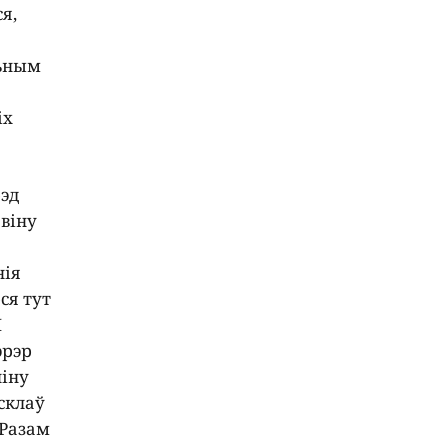
я,
льным
0
іх
рэд
авіну
нія
ся тут
Я
эрэр
ніну
склаў
 Разам