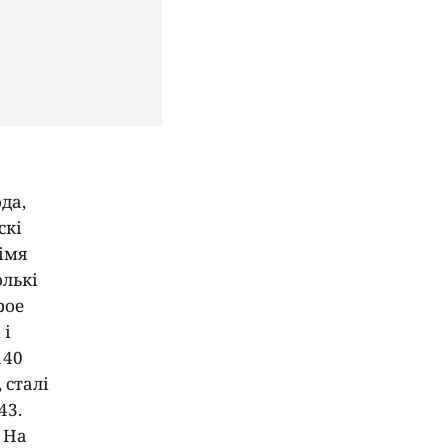
ода,
скі
 імя
олькі
рое
 і
140
 сталі
43.
 На