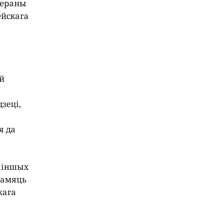
вераны
ейскага
й
зеці,
я да
ў іншых
Памяць
кага