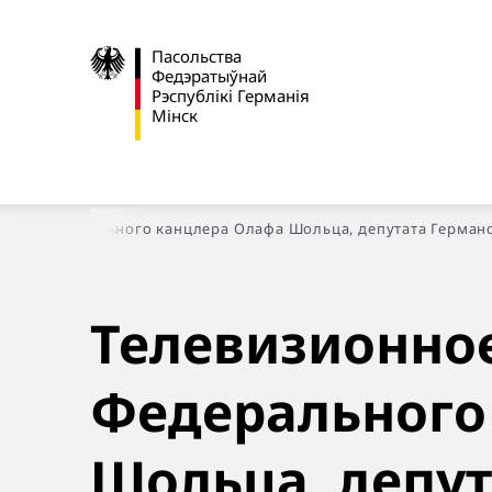
Пасольства
Федэратыўнай
Рэспублікі Германія
Мінск
ние Федерального канцлера Олафа Шольца, депутата Германско
Телевизионно
Федерального
Шольца, депут