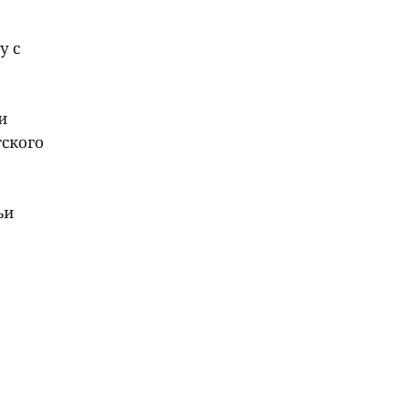
у с
и
тского
ьи