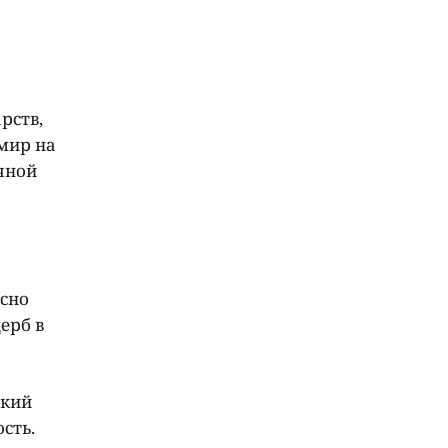
рств,
 мир на
очной
ясно
ерб в
ский
сть.