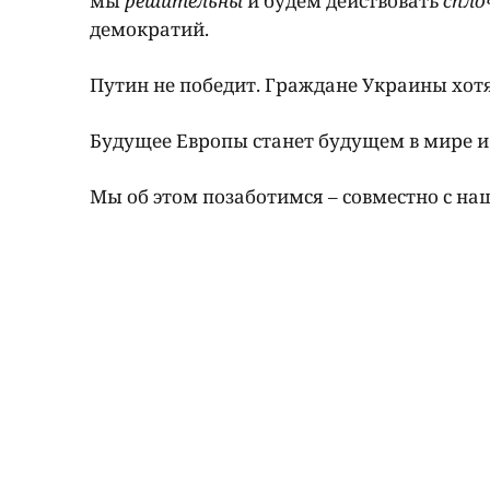
мы
решительны
и будем действовать
спло
демократий.
Путин не победит. Граждане Украины хот
Будущее Европы станет будущем в мире и 
Мы об этом позаботимся – совместно с н