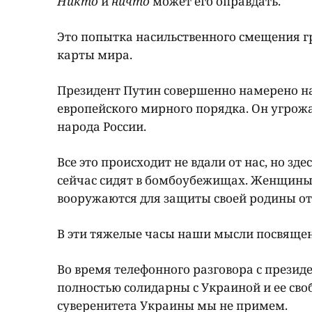
Никто
и
ничто
может его оправдать.
Это попытка насильственного смещения г
карты мира.
Президент Путин совершенно намерено 
европейского мирного порядка. Он угрож
народа России.
Все это происходит не вдали от нас, но зд
сейчас сидят в бомбоубежищах. Женщины,
вооружаются для защиты своей родины от
В эти тяжелые часы наши мысли посвящ
Во время телефонного разговора с презид
полностью солидарны с Украиной и ее св
суверенитета Украины мы не примем.