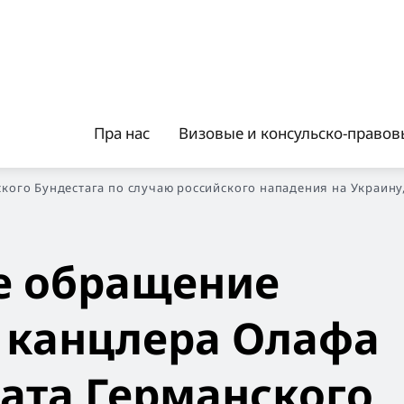
Пра нас
Визовые и консульско-правовы
го Бундестага по случаю российского нападения на Украину, 
е обращение
 канцлера Олафа
ата Германского