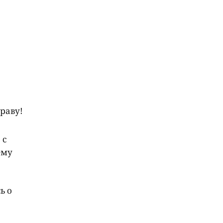
раву!
 с
ему
ь о