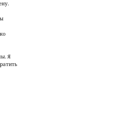
ену.
Мы
ко
ы. Я
ратить