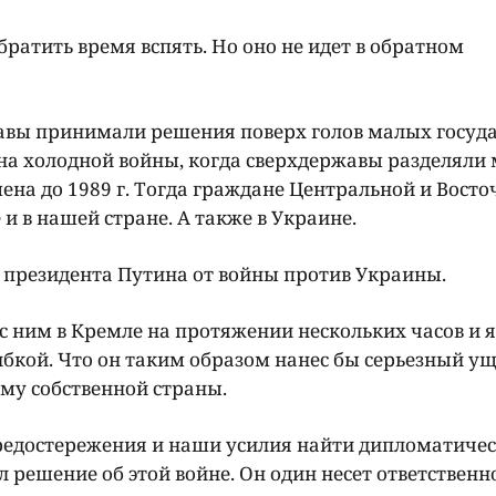
атить время вспять. Но оно не идет в обратном
ржавы принимали решения поверх голов малых госуда
мена холодной войны, когда сверхдержавы разделяли
мена до 1989 г. Тогда граждане Центральной и Вост
и в нашей стране. А также в Украине.
 президента Путина от войны против Украины.
 с ним в Кремле на протяжении нескольких часов и 
ибкой. Что он таким образом нанес бы серьезный ущ
му собственной страны.
редостережения и наши усилия найти дипломатиче
л решение об этой войне. Он один несет ответственно