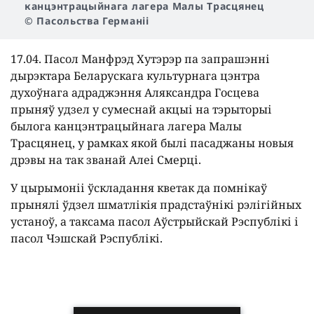
канцэнтрацыйнага лагера Малы Трасцянец
© Пасольства Германіі
17.04. Пасол Манфрэд Хутэрэр па запрашэнні
дырэктара Беларускага культурнага цэнтра
духоўнага адраджэння Аляксандра Госцева
прыняў удзел у сумеснай акцыі на тэрыторыі
былога канцэнтрацыйнага лагера Малы
Трасцянец, у рамках якой былі пасаджаны новыя
дрэвы на так званай Алеі Смерці.
У цырымоніі ўскладання кветак да помнікаў
прынялі ўдзел шматлікія прадстаўнікі рэлігійных
устаноў, а таксама пасол Аўстрыйскай Рэспублікі і
пасол Чэшскай Рэспублікі.