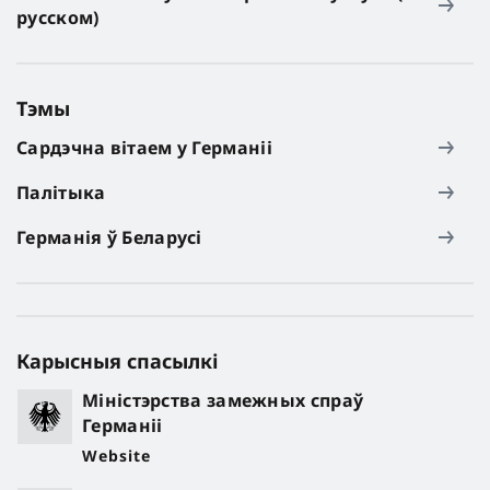
русском)
Тэмы
Сардэчна вітаем у Германіі
Палітыка
Германія ў Беларусі
Карысныя спасылкі
Міністэрства замежных спраў
Германіі
Website