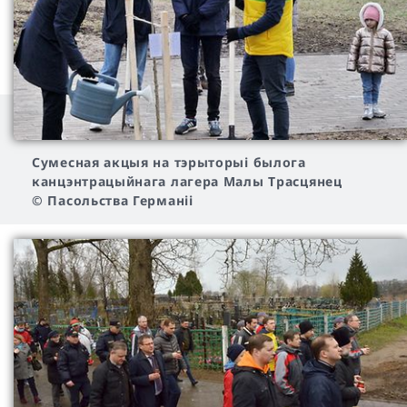
Cумесная акцыя на тэрыторыі былога
канцэнтрацыйнага лагера Малы Трасцянец
© Пасольства Германіі