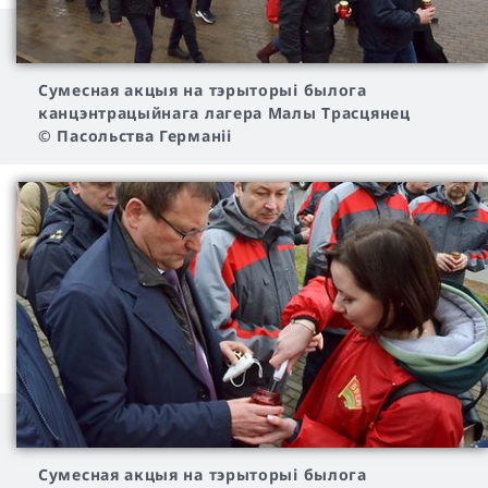
Cумесная акцыя на тэрыторыі былога
канцэнтрацыйнага лагера Малы Трасцянец
© Пасольства Германіі
Cумесная акцыя на тэрыторыі былога