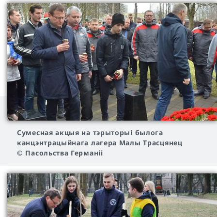
Cумесная акцыя на тэрыторыі былога
канцэнтрацыйнага лагера Малы Трасцянец
© Пасольства Германіі