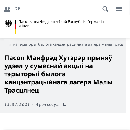
BE
DE
Пасольства Федэратыўнай Рэспублікі Германія
Мінск
й акцыі на тэрыторыі былога канцэнтрацыйнага лагера Малы Трасцян
Пасол Манфрэд Хутэрэр прыняў
удзел у сумеснай акцыі на
тэрыторыі былога
канцэнтрацыйнага лагера Малы
Трасцянец
19.04.2021 - Артыкул