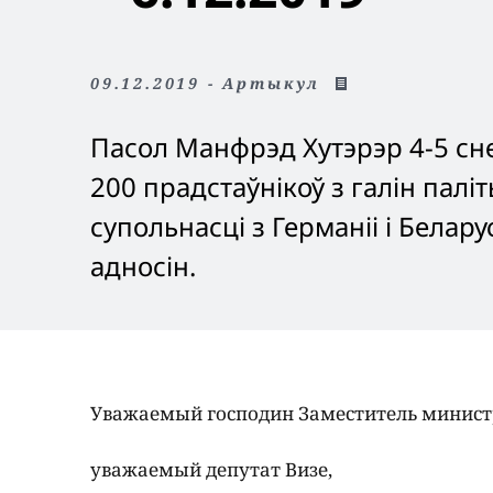
09.12.2019 - Артыкул
Пасол Манфрэд Хутэрэр 4-5 сне
200 прадстаўнікоў з галін паліт
супольнасці з Германіі і Белар
адносін.
Уважаемый господин Заместитель минист
уважаемый депутат Визе,