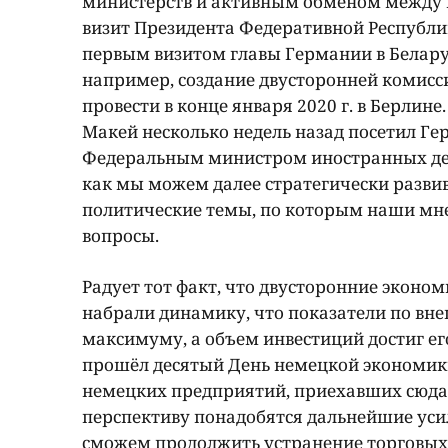
министерств и активным обменом между
визит Президента Федеративной Республ
первым визитом главы Германии в Беларусь
например, создание двусторонней комисси
провести в конце января 2020 г. в Берлин
Макей несколько недель назад посетил Ге
Федеральным министром иностранных дел
как мы можем далее стратегически разви
политические темы, по которым наши мне
вопросы.
Радует тот факт, что двусторонние экон
набрали динамику, что показатели по вн
максимуму, а объем инвестиций достиг его
прошёл десятый День немецкой экономики
немецких предприятий, приехавших сюда.
перспективу понадобятся дальнейшие усил
сможем продолжить устранение торговых