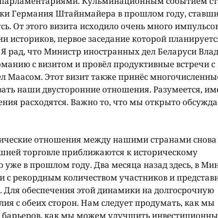
 парламентариями. Кульминационным событием ст
ики Германия Штайнмайера в прошлом году, ставш
. От этого визита исходило очень много импульсов,
и историков, первое заседание которой планируетс
е. Я рад, что Министр иностранных дел Беларуси Вл
рманию с визитом и провёл продуктивные встречи с
 Маасом. Этот визит также принёс многочисленные
вать наши двусторонние отношения. Разумеется, им
ния расходятся. Важно то, что мы открыто обсужда
омические отношения между нашими странами снова
ешней торговле приближаются к историческому
 уже в прошлом году. Два месяца назад здесь, в Ми
 с рекордным количеством участников и представ
 Для обеспечения этой динамики на долгосрочную
ия с обеих сторон. Нам следует продумать, как мы
 барьеров, как мы можем улучшить инвестиционн