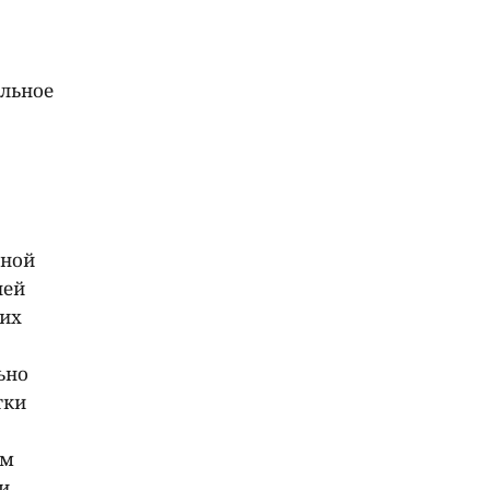
ильное
дной
ней
ких
ьно
тки
им
и