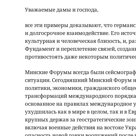
Уважаемые дамы и господа,
все эти примеры доказывают, что германс
и долгосрочное взаимодействие. Его исто
культурная и человеческая близость, и, р
Фундамент и переплетение связей, созданн
противостоять даже некоторым политиче
Минские Форумы всегда были сейсмограф
ситуации. Сегодняшний Минский Форум на
политики, экономики, гражданского обще
трансформаций международного порядка. 
основанное на правилах международное ус
ухудшилась как в мире в целом, так и в Е
крупных держав за геостратегические зо
включая военные действия на востоке Укр
опасность новой гонки вооружений после 