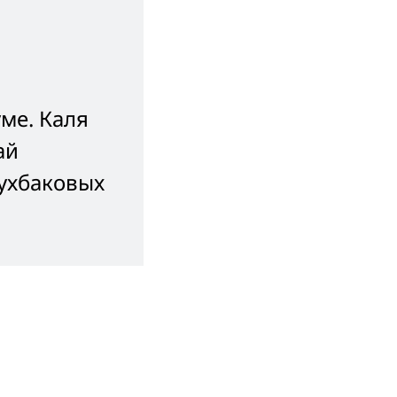
ме. Каля
ай
вухбаковых