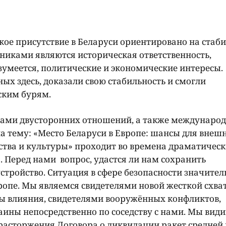
кое присутствие в Беларуси ориентировано на стаб
чниками являются историческая ответственность,
азумеется, политические и экономические интересы.
ых здесь, доказали свою стабильность и смогли
ским бурям.
ами двусторонних отношений, а также междунаро
 тему: «Место Беларуси в Европе: шансы для внеш
ства и культуры» проходит во времена драматичес
Перед нами вопрос, удастся ли нам сохранить
тройство. Ситуация в сфере безопасности значител
вропе. Мы являемся свидетелями новой жесткой схва
ны влияния, свидетелями вооружённых конфликтов,
аины непосредственно по соседству с нами. Мы вид
расторжения Договора о ликвидации ракет средней 