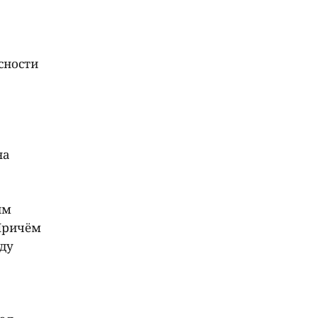
сности
на
им
 Причём
жду