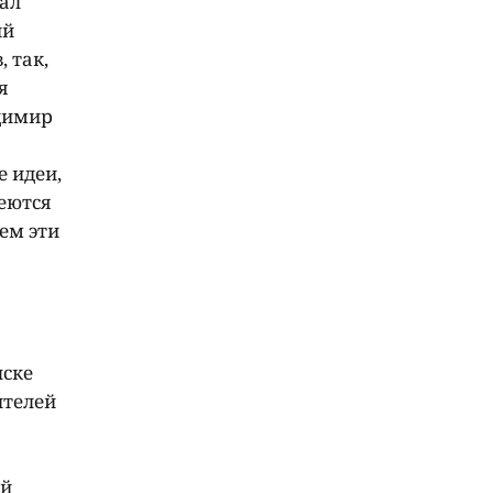
ал
ий
 так,
я
адимир
 идеи,
еются
ем эти
нске
ителей
ый