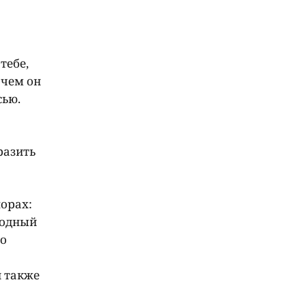
тебе,
 чем он
сью.
разить
орах:
родный
то
и также