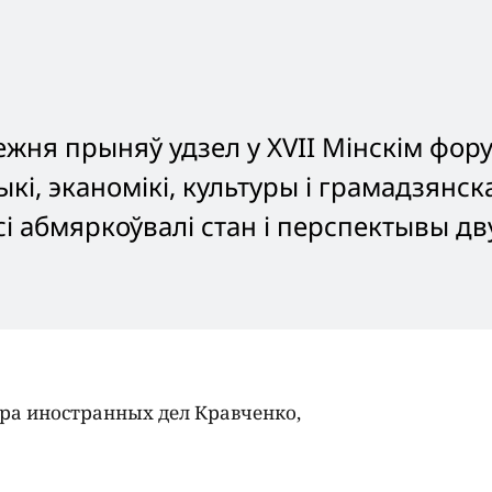
жня прыняў удзел у XVII Мінскім фору
ыкі, эканомікі, культуры і грамадзянск
усі абмяркоўвалі стан і перспектывы д
ра иностранных дел Кравченко,