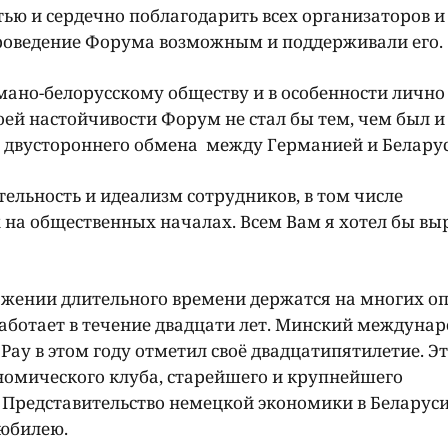
тью и сердечно поблагодарить всех организаторов и
 проведение Форума возможным и поддерживали его.
мано-белорусскому обществу и в особенности лично 
оей настойчивости Форум не стал бы тем, чем был и
 двустороннего обмена между Германией и Белару
тельность и идеализм сотрудников, в том числе
на общественных началах. Всем Вам я хотел бы вы
жении длительного времени держатся на многих оп
аботает в течение двадцати лет. Минский междуна
ау в этом году отметил своё двадцатипятилетие. Э
номического клуба, старейшего и крупнейшего
 Представительство немецкой экономики в Беларус
 юбилею.