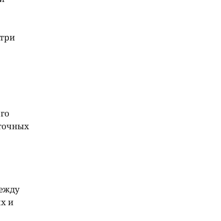
утри
ого
сточных
между
х и