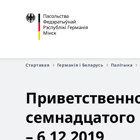
Пасольства
Федэратыўнай
Рэспублікі Германія
Мінск
Стартавая
Германія і Беларусь
Палітыка
Приветственно
семнадцатого 
– 6.12.2019