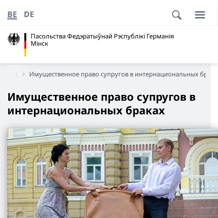
BE
DE
Пасольства Федэратыўнай Рэспублікі Германія
Мінск
ском)
Имущественное право супругов в интернациональных брака
Имущественное право супругов в
интернациональных браках