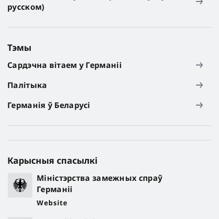
русском)
Тэмы
Сардэчна вітаем у Германіі
Палітыка
Германія ў Беларусі
Карысныя спасылкі
Міністэрства замежных спраў
Германіі
Website