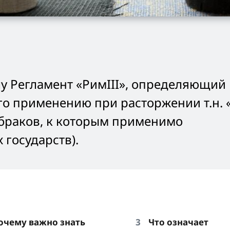
илу Регламент «РимIII», определяющий
о применению при расторжении т.н. 
 браков, к которым применимо
 государств).
очему важно знать
Что означает