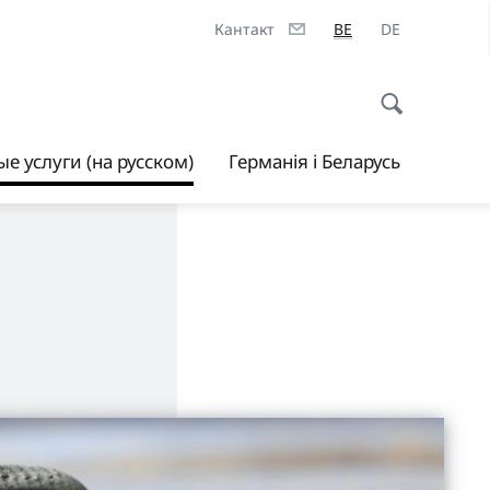
Кантакт
BE
DE
е услуги (на русском)
Германія і Беларусь