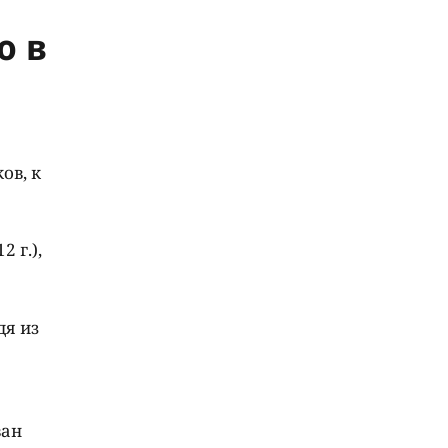
ю в
ов, к
 г.),
дя из
ван