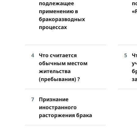
подлежащее
п
применению в
«
бракоразводных
процессах
Что считается
Ч
обычным местом
у
жительства
б
(пребывания) ?
з
Признание
иностранного
расторжения брака