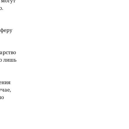
 могут
ю.
сферу
дарство
ию лишь
ения
чае,
по