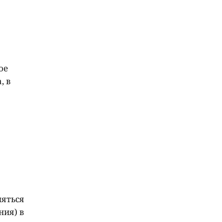
ое
, в
няться
ния) в