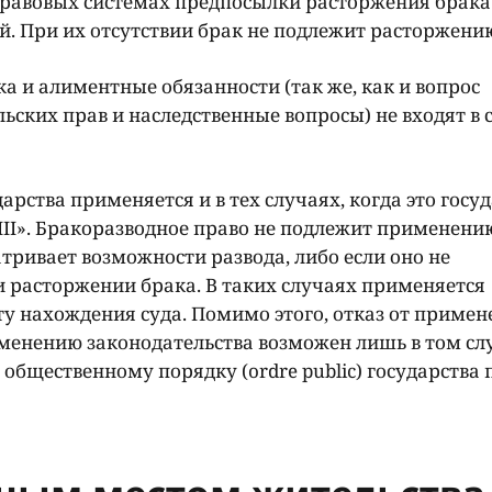
правовых системах предпосылки расторжения брака
й. При их отсутствии брак не подлежит расторжени
 и алиментные обязанности (так же, как и вопрос
ьских прав и наследственные вопросы) не входят в 
рства применяется и в тех случаях, когда это госу
III». Бракоразводное право не подлежит применен
атривает возможности развода, либо если оно не
и расторжении брака. В таких случаях применяется
ту нахождения суда. Помимо этого, отказ от примен
енению законодательства возможен лишь в том слу
общественному порядку (ordre public) государства 