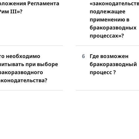
оложения Регламента
«законодательств
Рим III»?
подлежащее
применению в
бракоразводных
процессах»?
то необходимо
Где возможен
читывать при выборе
бракоразводный
ракоразводного
процесс ?
аконодательства?