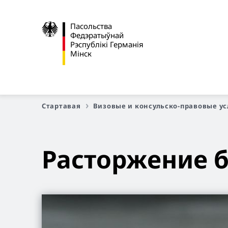
Пасольства
Федэратыўнай
Рэспублікі Германія
Мінск
Стартавая
Визовые и консульско-правовые усл
Расторжение б