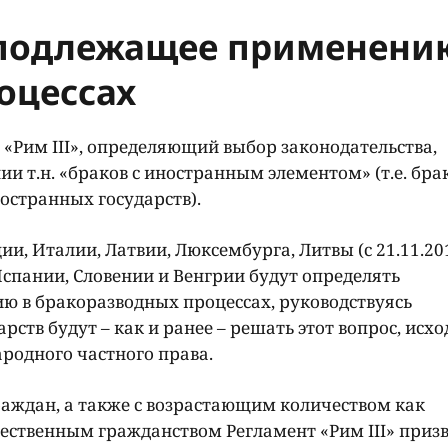
 подлежащее применени
оцессах
т «Рим III», определяющий выбор законодательства,
т.н. «браков с иностранным элементом» (т.е. брак
странных государств).
, Италии, Латвии, Люксембурга, Литвы (с 21.11.2012
спании, Словении и Венгрии будут определять
ю в бракоразводных процессах, руководствуясь
рств будут – как и ранее – решать этот вопрос, исхо
родного частного права.
аждан, а также с возрастающим количеством как
жественным гражданством Регламент «Рим III» приз