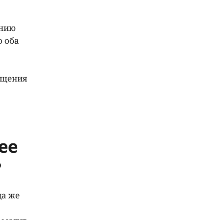
ению
о оба
ащения
ее
?
да же