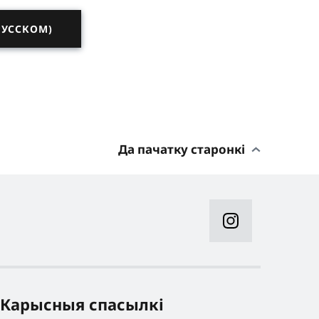
РУССКОМ)
Да пачатку старонкі
Карысныя спасылкі