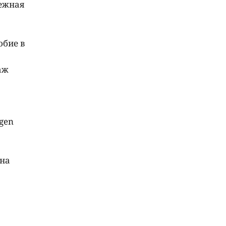
нежная
обие в
аж
gen
 на