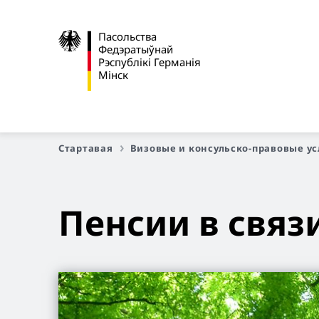
Пасольства
Федэратыўнай
Рэспублікі Германія
Мінск
Стартавая
Визовые и консульско-правовые усл
Пенсии в связи