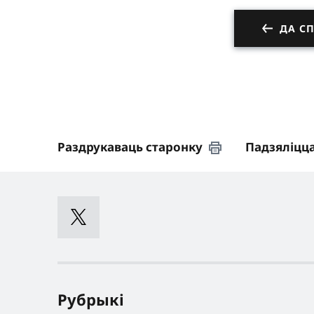
ДА СП
Раздрукаваць старонку
Падзяліцц
Рубрыкі