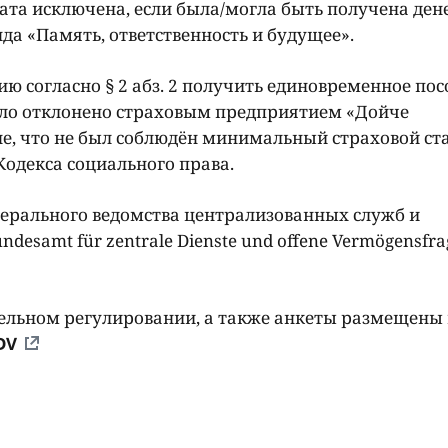
плата исключена, если была/могла быть получена де
да «Память, ответственность и будущее».
ю согласно § 2 абз. 2 получить единовременное пос
 было отклонено страховым предприятием «Дойче
не, что не был соблюдён минимальный страховой ст
 Кодекса социального права.
дерального ведомства централизованных служб и
samt für zentrale Dienste und offene Vermögensfra
ельном регулировании, а также анкеты размещены
DV