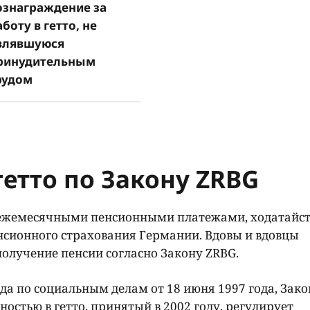
ознаграждение за
аботу в гетто, не
влявшуюся
ринудительным
рудом
гетто по Закону ZRBG
 ежемесячными пенсионными платежами, ходатайст
енсионного страхования Германии. Вдовы и вдовцы
олучение пенсии согласно Закону ZRBG.
а по социальным делам от 18 июня 1997 года, Зако
ностью в гетто, принятый в 2002 году, регулирует