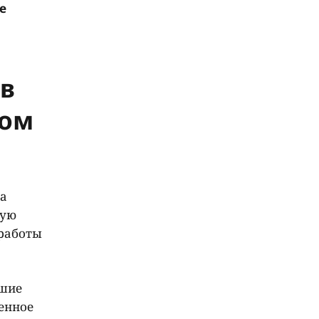
e
 в
дом
ва
вую
 работы
вшие
енное