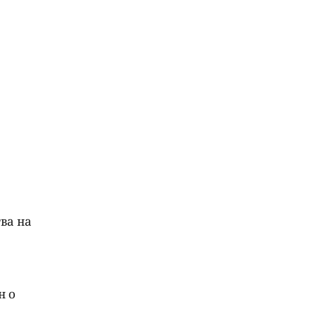
ва на
н о