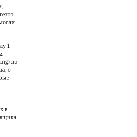
,
гетто.
 могли
лу 1
м
ung) по
а, о
орые
х в
ховщика