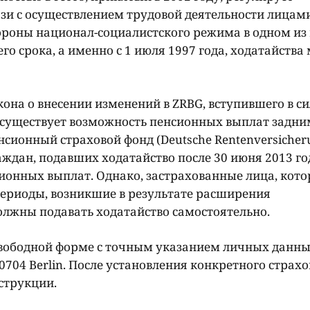
язи с осуществлением трудовой деятельности лицами
роны национал-социалистского режима в одном из 
о срока, а именно с 1 июля 1997 года, ходатайства
она о внесении изменений в ZRBG, вступившего в си
и существует возможность пенсионных выплат задни
нсионный страховой фонд (Deutsche Rentenversicher
дан, подавших ходатайство после 30 июня 2013 год
ионных выплат. Однако, застрахованные лица, кот
периоды, возникшие в результате расширения
олжны подавать ходатайство самостоятельно.
 свободной форме с точным указанием личных данны
 10704 Berlin. После установления конкретного стра
струкции.