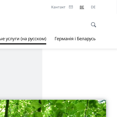
Кантакт
BE
DE
е услуги (на русском)
Германія і Беларусь