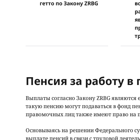
гетто по Закону ZRBG
в
р
я
п
т
Пенсия за работу в 
Выплаты согласно Закону ZRBG являются
такую пенсию могут подаваться в фонд п
правомочных лиц также имеют право на п
Основываясь на решении Федерального суд
выплате пенсий в связи с трудовой деятель