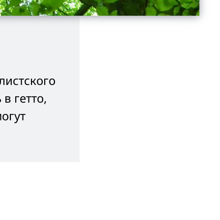
листского
в гетто,
огут