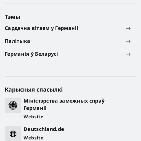
Тэмы
Сардэчна вітаем у Германіі
Палітыка
Германія ў Беларусі
Карысныя спасылкі
Міністэрства замежных спраў
Германіі
Website
Deutschland.de
Website