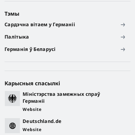
Тэмы
Сардэчна вітаем у Германіі
Палітыка
Германія ў Беларусі
Карысныя спасылкі
Міністэрства замежных спраў
Германіі
Website
Deutschland.de
Website