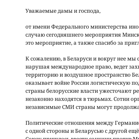
Уважаемые дамы и господа,
от имени Федерального министерства инос
случаю сегодняшнего мероприятия Минско
это мероприятие, а также спасибо за при
К сожалению, в Беларуси и вокруг нее мы
нарушая международное право, ведет зах
территорию и воздушное пространство Бел
оказывает войне России логистическую по
страны белорусские власти ужесточают ре
незаконно находятся в тюрьмах. Сотни о
независимые СМИ страны могут продолжат
Политические отношения между Германие
с одной стороны и Беларусью с другой ещ
Союзу пришлось ввести санкции против М