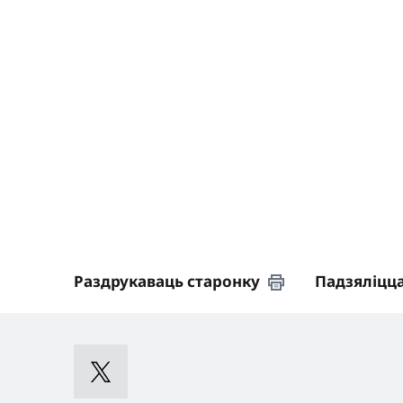
Раздрукаваць старонку
Падзяліцц