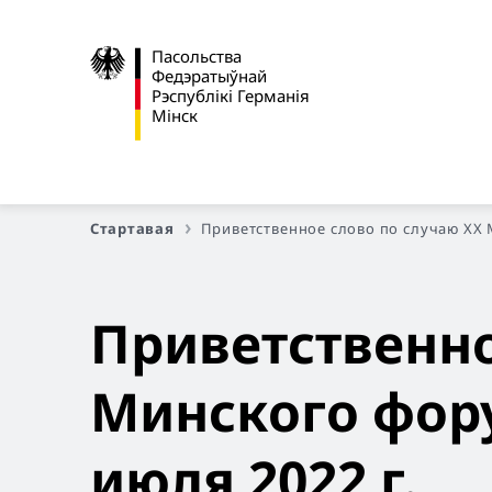
Пасольства
Федэратыўнай
Рэспублікі Германія
Мінск
Стартавая
Приветственное слово по случаю XX 
Приветственно
Минского фор
июля 2022 г.