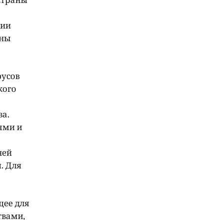
сии
оны
русов
кого
а.
ями и
ней
. Для
щее для
твами,