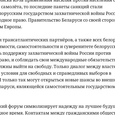
самолёта, то последние пакеты санкций стали
орусским государством захватнической войны Рос
ое право. Правительство Беларуси со своей стор
м Европы.
и трансатлантических партнёров, а также всех бело
имости, самостоятельности и суверенитете белорусс
ь поддержку захватнической войны России против
во, и соблюдать свои международные обязательств
лжны выйти на свободу. Только диалог между власт
 условия для свободных и справедливых выборов в
И только так могут открыться новые шансы во внеш
еларуси, являющейся самостоятельным государством
кий форум символизирует надежду на лучшее буду
удное время. Контактам между гражданскими общес