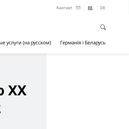
Кантакт
BE
DE
е услуги (на русском)
Германія і Беларусь
ю XX
2