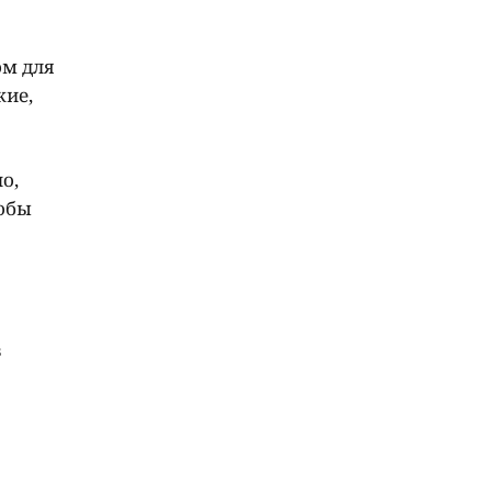
ом для
жие,
о,
тобы
в