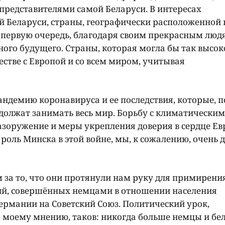
представителями самой Беларуси. В интересах
й Беларуси, страны, географически расположенной 
в первую очередь, благодаря своим прекрасным люд
го будущего. Страны, которая могла бы так высок
естве с Европой и со всем миром, учитывая
ндемию коронавируса и ее последствия, которые, п
одолжат занимать весь мир. Борьбу с климатическим
азоружение и меры укрепления доверия в сердце Ев
роль Минска в этой войне, мы, к сожалению, очень 
за то, что они протянули нам руку для примирени
ий, совершённых немцами в отношении населения
ермании на Советский Союз. Политический урок,
о моему мнению, таков: никогда больше немцы и бе