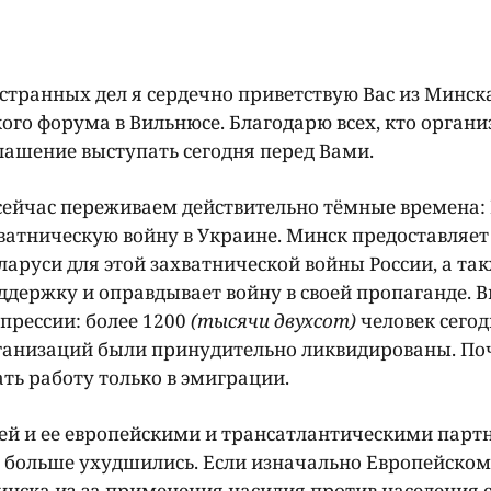
транных дел я сердечно приветствую Вас из Минск
го форума в Вильнюсе. Благодарю всех, кто органи
глашение выступать сегодня перед Вами.
 сейчас переживаем действительно тёмные времена: 
ватническую войну в Украине. Минск предоставляет
аруси для этой захватнической войны России, а та
ддержку и оправдывает войну в своей пропаганде. 
прессии: более 1200
(тысячи двухсот)
человек сего
рганизаций были принудительно ликвидированы. Поч
ь работу только в эмиграции.
й и ее европейскими и трансатлантическими парт
ё больше ухудшились. Если изначально Европейско
инска из-за применения насилия против населения 