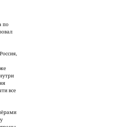
а по
зовал
Россия,
кже
Внутри
дня
ти все
нёрами
му
страны