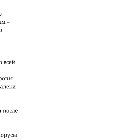
в
ям –
о
о всей
ропы.
далеки
я после
лорусы