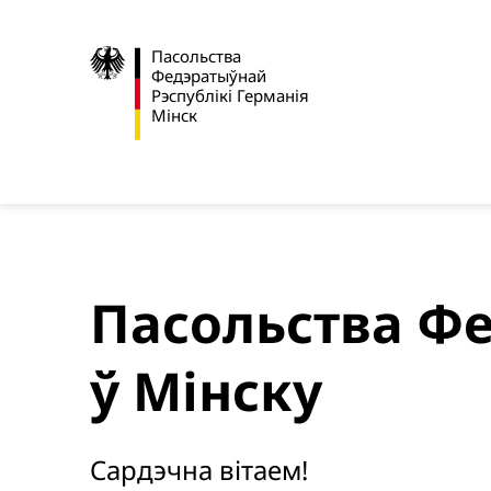
Пасольства
Федэратыўнай
Рэспублікі Германія
Мінск
Пасольства Фе
ў Мінску
Сардэчна вітаем!