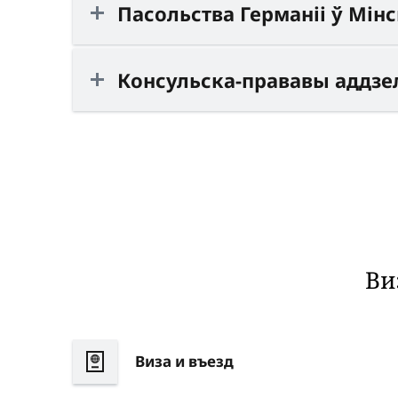
Пасольства Германіі ў Мін
Консульска-прававы аддзел
Ви
Виза и в
ъ
езд