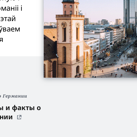
аніі і
гэтай
оўваем
я
 Германии
 и факты о
ании