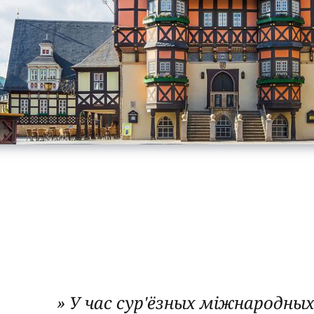
» У час сур'ёзных міжнародных