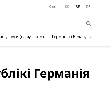
Кантакт
BE
DE
е услуги (на русском)
Германія і Беларусь
блікі Германія