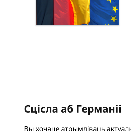
Cцісла аб Германіі
Вы хочаце атрымліваць актуал