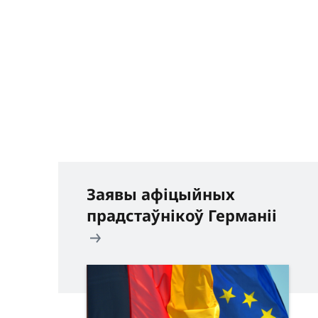
Заявы афіцыйных
прадстаўнікоў Германіі