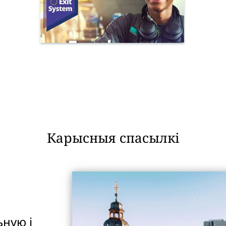
Карысныя спасылкі
ьную і