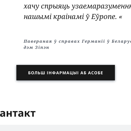
хачу спрыяць узаемаразумен
нашымі краінамі ў Еўропе. «
Павераная ў справах Германii ў Белар
дэм Зiпэн
БОЛЬШ ІНФАРМАЦЫІ АБ АСОБЕ
кантакт