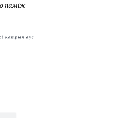
ню паміж
усi Катрын аус