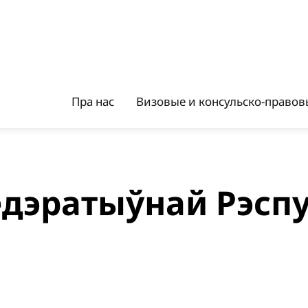
Пра нас
Визовые и консульско-правовы
дэратыўнай Рэспу