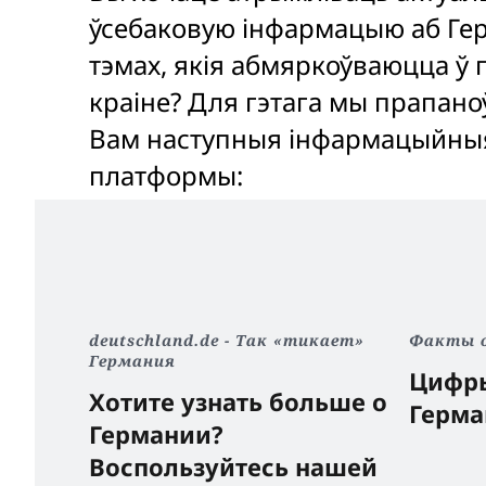
ўсебаковую інфармацыю аб Герм
тэмах, якія абмяркоўваюцца ў 
краіне? Для гэтага мы прапан
Вам наступныя інфармацыйны
платформы:
deutschland.de - Так «тикает»
Факты о
Германия
Цифры
Хотите узнать больше о
Герм
Германии?
Воспользуйтесь нашей