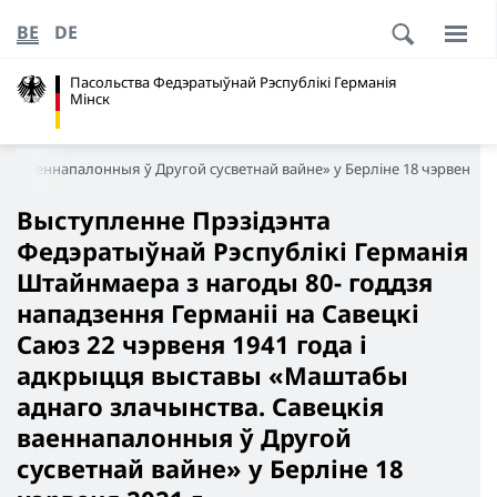
BE
DE
Пасольства Федэратыўнай Рэспублікі Германія
Мінск
я ваеннапалонныя ў Другой сусветнай вайне» у Берліне 18 чэрвеня 202
Выступленне Прэзідэнта
Федэратыўнай Рэспублікі Германія
Штайнмаера з нагоды 80- годдзя
нападзення Германіі на Савецкі
Саюз 22 чэрвеня 1941 года і
адкрыцця выставы «Маштабы
аднаго злачынства. Савецкія
ваеннапалонныя ў Другой
сусветнай вайне» у Берліне 18