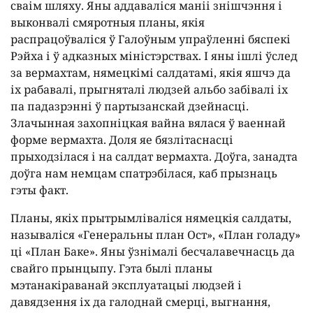
сваім шляху. Яны аддаваліся маніі знішчэння і
выконвалі смяротныя планы, якія
распрацоўваліся ў Галоўным упраўленні бяспекі
Рэйха і ў адказных міністэрствах. І яны ішлі ўслед
за вермахтам, нямецкімі салдатамі, якія яшчэ да
іх рабавалі, прыгняталі людзей альбо забівалі іх
па падазрэнні ў партызанскай дзейнасці.
Злачынная захопніцкая вайна вялася ў ваеннай
форме вермахта. Доля яе бязлітаснасці
прыходзілася і на салдат вермахта. Доўга, занадта
доўга нам немцам спатрэбілася, каб прызнаць
гэты факт.
Планы, якіх прытрымліваліся нямецкія салдаты,
называліся «Генеральны план Ост», «План голаду»
ці «План Баке». Яны ўзнімалі бесчалавечнасць да
свайго прынцыпу. Гэта былі планы
мэтанакіраванай эксплуатацыі людзей і
давядзення іх да галоднай смерці, выгнання,