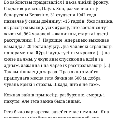
Бо забойствы працягваліся і па-за лініяй фронту.
Салдат вермахта, Паўль Хон, размешчаны ў
беларускім Беразіно, 31 студзеня 1942 года
пазначае ў сваім дзённіку: «15 гадзін. Ужо гадзіна,
як расстрэльваюць усіх яўрэяў, што засталіся тут
жывымі, 962 чалавекі – жанчыны, старыя і дзеці
расстраляны. […]. Нарэшце. Аперацыю выконвае
каманда з 20 гестапаўцаў. Два чалавекі страляюць
папераменна. Яўрэі ідуць гусіным крокам […] па
снезе да ямы, у якую яны спускаюцца адзін за
адным, лажацца і па чарзе іх расстрэльваюць […]
Так вынішчаецца зараза. Праз акно з майго
працоўнага месца гета бачна на 500 м, добра
чуваць крыкі і стрэлы. Шкада, што я не там».
Кожная вайна прыносіць разбурэнне, смерць і
пакуты. Але гэта вайна была іншай.
Гэта было варварства, здзейсненае немцамі. Яна