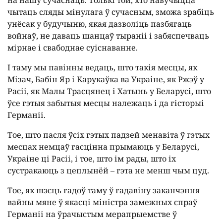
на нашу сучаснаць. Толькі той, хто навучыцца
чытаць сляды мінулага ў сучасным, зможа зрабіць
унёсак у будучыню, якая дазволіць пазбягаць
войнаў, не даваць шанцаў тыраніі і забяспечваць
мірнае і свабоднае суіснаванне.
І таму мы павінны ведаць, што такія месцы, як
Мізач, Бабін Яр і Карукаўка ва Украіне, як Ржэў у
Расіі, як Малы Трасцянец і Хатынь у Беларусі, што
ўсе гэтыя забытыя месцы належаць і да гісторыі
Германіі.
Тое, што пасля ўсіх гэтых падзей менавіта ў гэтых
месцах немцаў гасцінна прымаюць у Беларусі,
Украіне ці Расіі, і тое, што ім рады, што іх
сустракаюць з цеплынёй – гэта не менш чым цуд.
Тое, як шэсць гадоў таму ў гадавіну заканчэння
вайны мяне ў якасці міністра замежных спраў
Германіі на ўрачыстым мерапрыемстве ў