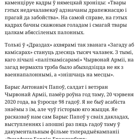
каменціруе кадры ў нямецкай хроніцы: «Твары
гэтых недачалавекаў адзначаны драпежнасцю і
прагай да забойства». На самой справе, на гэтых
кадрах бачны скажоныя голадам і смагай твары
цалкам абяссіленых палонных.
Толькі ў «Драздах» ахвярамі так званага «Загаду аб
камісарах» стануць дзесяць тысяч чалавек. З тымі,
каго лічылі «паліткамісарамі» Чырвонай Арміі, на
загад вермахта трэба было абыходзіцца не як з
ваеннапалоннымі, а «знішчаць на месцы».
Барыс Антонавіч Папоў, салдат і ветэран
Чырвонай Арміі, памёр роўна год таму, 20 чэрвеня
2020 года, ва ўзросце 98 гадоў. Я не быў асабіста
знаёмы з ім, але чуў гісторыю яго жыцця. Яе
расказваў нам сам Барыс Папоў у сваіх дакладах,
выступленнях і апошні раз пяць гадоў таму ў
дакументальным фільме тэлерадыёкампаніі