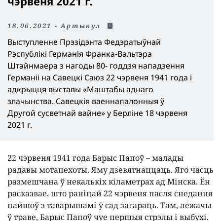
чэрвеня 2021 г.
18.06.2021 - Артыкул
Выступленне Прэзідэнта Федэратыўнай
Рэспублікі Германія Франка-Вальтэра
Штайнмаера з нагоды 80- годдзя нападзення
Германіі на Савецкі Саюз 22 чэрвеня 1941 года і
адкрыцця выставы «Маштабы аднаго
злачынства. Савецкія ваеннапалонныя ў
Другой сусветнай вайне» у Берліне 18 чэрвеня
2021 г.
22 чэрвеня 1941 года Барыс Папоў – малады
радавы мотапехоты. Яму дзевятнаццаць. Яго часць
размешчана ў некалькіх кіламетрах ад Мінска. Ён
расказвае, што раніцай 22 чэрвеня пасля снедання
пайшоў з таварышамі ў сад загараць. Там, лежачы
ў траве, Барыс Папоў чуе першыя стрэлы і выбухі.