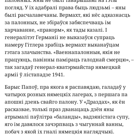
палонных. Яны не былі таварышамі на гэты
погляд. У іх адабралі права быць людзьмі – яны
былі расчалавечаны. Вермахт, які нёс адказнасць
за палонных, не збіраўся забяспечваць ім
харчаванне, «пракорм», як тады казалі. І
генералітэт Германіі не выказаўся супраць
намеру Гітлера зрабіць вермахт выканаўцам
гэтага злачынства. «Ваеннапалонныя, якія не
працуюць, павінны паміраць галоднай смерцю», –
так загадаў генерал-кватэрмайстар нямецкай
арміі ў лістападзе 1941.
Барыс Папоў, пра якога я распавядаю, галадаў у
чатырох розных нямецкіх лагерах, з першага па
апошні дзень свайго палону. У «Драздах», як ён
расказвае, толькі праз дванацаць дзён яны
атрымалі паўлітра «баланды», вадзяністага супу,
яго ім давялося зачэрпваць з чыгуннай ванны,
побач з якой іх гналі нямецкія наглядчыкі.