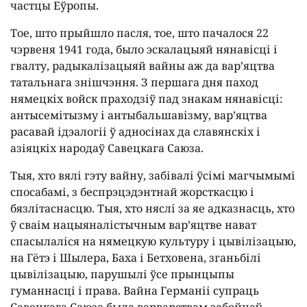
частцы Еўропы.
Тое, што прыйшло пасля, тое, што пачалося 22
чэрвеня 1941 года, было эскалацыяй нянавісці і
гвалту, радыкалізацыяй вайны аж да вар’яцтва
татальнага знішчэння. З першага дня паход
нямецкіх войск праходзіў пад знакам нянавісці:
антысемітызму і антыбальшавізму, вар’яцтва
расавай ідэалогіі ў адносінах да славянскіх і
азіяцкіх народаў Савецкага Саюза.
Тыя, хто вялі гэту вайну, забівалі ўсімі магчымымі
спосабамі, з беспрэцэдэнтнай жорсткасцю і
бязлітаснасцю. Тыя, хто няслі за яе адказнасць, хто
ў сваім нацыяналістычным вар’яцтве нават
спасылаліся на нямецкую культуру і цывілізацыю,
на Гётэ і Шылера, Баха і Бетховена, зганьбілі
цывілізацыю, парушылі ўсе прынцыпы
гуманнасці і права. Вайна Германіі супраць