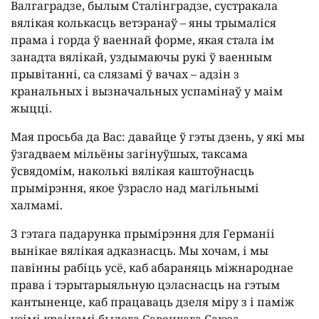
Валгаградзе, былым Сталінградзе, сустракала
вялікая колькасць ветэранаў – яны трымаліся
прама і горда ў ваеннай форме, якая стала ім
занадта вялікай, уздымаючы рукі ў ваенным
прывітанні, са слязамі ў вачах – адзін з
кранальных і вызначальных успамінаў у маім
жыцці.
Мая просьба да Вас: давайце ў гэты дзень, у які мы
ўзгадваем мільёны загінуўшых, таксама
ўсвядомім, наколькі вялікая каштоўнасць
прымірэння, якое ўзрасло над магільнымі
халмамі.
З гэтага падарунка прымірэння для Германіі
вынікае вялікая адказнасць. Мы хочам, і мы
павінны рабіць усё, каб абараняць міжнароднае
права і тэрытарыяльную цэласнасць на гэтым
кантыненце, каб працаваць дзеля міру з і паміж