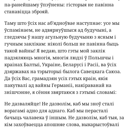
па-ранейшаму ўпэўнены: гісторыя не павінна
станавіцца зброяй.
Таму што ўсіх нас аб’ядноўвае наступнае: усе мы
ўспамінаем, не адвярнуўшыся ад будучыні, а
гледзячы ў нашу агульную будучыню з ясным і
гучным заклікам: ніколі больш не павінна быць
такой вайны! Я ведаю, што гэты мой заклік
падзяляюць многія, многія людзі ў Польшчы і
краінах Балтыі, Украіне, Беларусі і Расіі, ва ўсіх
дзяржавах на тэрыторыі былога Савецкага Саюза.
Да ўсіх Вас, грамадзян усіх гэтых краін, якія
пакутвалі ад вайны Германіі, накіраванай на
знішчэнне, я сёння звяртаюся з гэтымі словамі:
Не дазваляйце! Не дазволім, каб мы зноў сталі
ворагамі адно для аднаго. Каб мы перасталі
бачыць чалавека ў іншым. Не дазволім, каб тыя, за
кім захоўваецца апошняе слова, выкарыстоўвалі