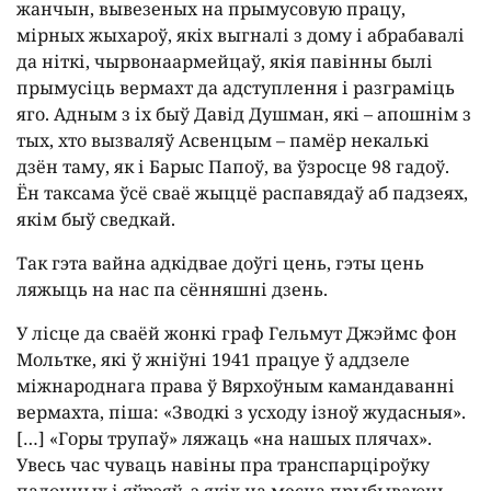
жанчын, вывезеных на прымусовую працу,
мірных жыхароў, якіх выгналі з дому і абрабавалі
да ніткі, чырвонаармейцаў, якія павінны былі
прымусіць вермахт да адступлення і разграміць
яго. Адным з іх быў Давід Душман, які – апошнім з
тых, хто вызваляў Асвенцым – памёр некалькі
дзён таму, як і Барыс Папоў, ва ўзросце 98 гадоў.
Ён таксама ўсё сваё жыццё распавядаў аб падзеях,
якім быў сведкай.
Так гэта вайна адкідвае доўгі цень, гэты цень
ляжыць на нас па сённяшні дзень.
У лісце да сваёй жонкі граф Гельмут Джэймс фон
Мольтке, які ў жніўні 1941 працуе ў аддзеле
міжнароднага права ў Вярхоўным камандаванні
вермахта, піша: «Зводкі з усходу ізноў жудасныя».
[…] «Горы трупаў» ляжаць «на нашых плячах».
Увесь час чуваць навіны пра транспарціроўку