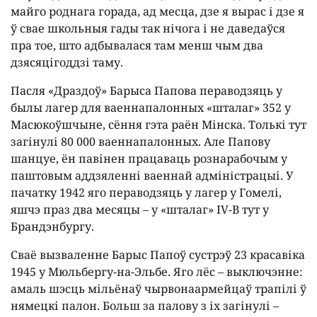
майго роднага горада, ад месца, дзе я вырас і дзе я
ў свае школьныя гады так нічога і не даведаўся
пра тое, што адбывалася там менш чым два
дзясяцігоддзі таму.
Пасля «Драздоў» Барыса Папова пераводзяць у
былы лагер для ваеннапалонных «шталаг» 352 у
Масюкоўшчыне, сёння гэта раён Мінска. Толькі тут
загінулі 80 000 ваеннапалонных. Але Папову
шанцуе, ён павінен працаваць рознарабочым у
паштовым аддзяленні ваеннай адміністрацыі. У
пачатку 1942 яго пераводзяць у лагер у Гомелі,
яшчэ праз два месяцы – у «шталаг» IV-B тут у
Брандэнбургу.
Сваё вызваленне Барыс Папоў сустрэў 23 красавіка
1945 у Мюльбергу-на-Эльбе. Яго лёс – выключэнне:
амаль шэсць мільёнаў чырвонаармейцаў трапілі ў
нямецкі палон. Больш за палову з іх загінулі –