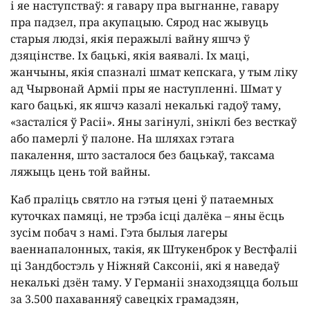
і яе наступстваў: я гавару пра выгнанне, гавару
пра падзел, пра акупацыю. Сярод нас жывуць
старыя людзі, якія перажылі вайну яшчэ ў
дзяцінстве. Іх бацькі, якія ваявалі. Іх маці,
жанчыны, якія спазналі шмат кепскага, у тым ліку
ад Чырвонай Арміі пры яе наступленні. Шмат у
каго бацькі, як яшчэ казалі некалькі гадоў таму,
«засталіся ў Расіі». Яны загінулі, зніклі без весткаў
або памерлі ў палоне. На шляхах гэтага
пакалення, што засталося без бацькаў, таксама
ляжыць цень той вайны.
Каб праліць святло на гэтыя цені ў патаемных
куточках памяці, не трэба ісці далёка – яны ёсць
зусім побач з намі. Гэта былыя лагеры
ваеннапалонных, такія, як Штукенброк у Вестфаліі
ці Зандбостэль у Ніжняй Саксоніі, які я наведаў
некалькі дзён таму. У Германіі знаходзяцца больш
за 3.500 пахаванняў савецкіх грамадзян,