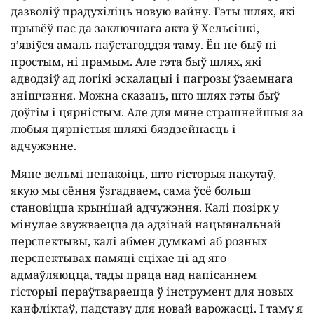
дазволіў прадухіліць новую вайну. Гэты шлях, які
прывёў нас да заключнага акта ў Хельсінкі,
з’явіўся амаль паўстагоддзя таму. Ён не быў ні
простым, ні прамым. Але гэта быў шлях, які
адводзіў ад логікі эскалацыі і пагрозы ўзаемнага
знішчэння. Можна сказаць, што шлях гэты быў
доўгім і цярністым. Але для мяне страшнейшыя за
любыя цярністыя шляхі бяздзейнасць і
адчужэнне.
Мяне вельмі непакоіць, што гісторыя пакутаў,
якую мы сёння ўзгадваем, сама ўсё больш
становіцца крыніцай адчужэння. Калі позірк у
мінулае звужваецца да адзінай нацыянальнай
перспектывы, калі абмен думкамі аб розных
перспектывах памяці сціхае ці ад яго
адмаўляюцца, тады праца над напісаннем
гісторыі пераўтвараецца ў інструмент для новых
канфліктаў, падставу для новай варожасці. І таму я