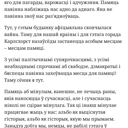
яго для пагарды, варожасці і адчужэння. Памяць
павінна набліжаць нас адно да аднаго. Яна не
павінна зноў нас раз’ядноўваць.
Тут, у гэтым будынку афіцыяльна скончылася
вайна. Таму для нашай краіны і для гэтага горада
Карлсхорст назаўсёды застанецца асобым месцам
– месцам памяці.
З усімі палітычнымі супярэчнасцямі, з усімі
неабходнымі спрэчкамі аб свабодзе, дэмакратыі і
бяспецы павінна захоўвацца месца для памяці!
Таму сёння я тут.
Памяць аб мінулым, канешне, не лечыць раны,
якія наносяцца ў сучаснасці, але і сучаснасць
ніколі не сцірае мінулага. Так ці інакш мінулае
працягвае жыць у нас: альбо як выціснутая
гісторыя, альбо як гісторыя, якую мы прымаем.
Занадта доўга мы, немцы, не рабілі гэтага ў