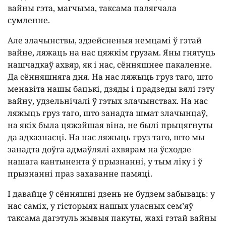
вайны гэта, магчыма, таксама палягчала
сумленне.
Але злачынствы, здзейсненыя немцамі ў гэтай
вайне, ляжаць на нас цяжкім грузам. Яны гнятуць
нашчадкаў ахвяр, як і нас, сённяшнее пакаленне.
Да сённяшняга дня. На нас ляжыць груз таго, што
менавіта нашы бацькі, дзяды і прадзеды вялі гэту
вайну, удзельнічалі ў гэтых злачынствах. На нас
ляжыць груз таго, што занадта шмат злачынцаў,
на якіх была цяжэйшая віна, не былі прыцягнуты
да адказнасці. На нас ляжыць груз таго, што мы
занадта доўга адмаўлялі ахвярам на ўсходзе
нашага кантынента ў прызнанні, у тым ліку і ў
прызнанні праз захаванне памяці.
І давайце ў сённяшні дзень не будзем забываць: у
нас саміх, у гісторыях нашых уласных сем’яў
таксама дагэтуль жывыя пакуты, жахі гэтай вайны