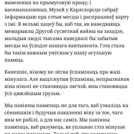
вывезеных на прымусовую працу, і
ваеннапалонных. Музей у Карлсхорсце сабраў
інфармацыю пра гэтыя месцы і распрацаваў карту
з імі. Я вельмі хацеў бы, каб так, як наведваюць
мемарыялы Другой сусветнай вайны на захадзе,
маладыя людзі таксама наведвалі бы забытыя
месцы на ўсходзе нашага кантынента. Гэта стала
бы такім важным унёскам у нашу агульную
памяць.
Канешне, нікому не лёгка ўспамінаць пра жахі
мінулага. Але выціснутыя ўспаміны, непрызнаная
віна ніколі не становяцца лягчэй, яны становяцца
ўсё цяжэйшым грузам.
Мы павінны памятаць не для таго, каб узваліць на
сённяшнія і будучыя пакаленні віну за тое, чаго
яны не рабілі, а для нас саміх. Мы павінны
памятаць, каб разумець, як уплывае гэта мінулае