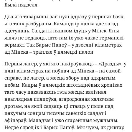
Была нядзеля.
Два яго таварышы загінулі адразу ў першых баях,
яго танк разбураны. Камандзір палка дае загад
адступаць. Салдаты пяшком ідуць у Мінск. Яны
яшчэ не ведаюць, што там іх ужо чакае германскі
вермахт. Так Барыс Папоў – у дзесяці кіламетрах
ад Мінска – трапляе ў нямецкі палон.
Першы лагер, у які яго накіроўваюць – «Дразды», у
пяці кіламетрах на поўнач ад Мінска – на самой
справе, не лагер, а месца збору пад адкрытым
небам. Кадры ў нямецкіх штотыднёвых хроніках
таго часу паказваюць гэта месца: вялізная
неаглядная пляцоўка, агароджаная калючым
дротам, на якой сядзяць ці стаяць у пыле пад
пякучым сонцам тысячы савецкіх салдат і
афіцэраў. Маладыя і ужо старэйшыя мужчыны.
Недзе сярод іх і Барыс Папоў. Мы чуем, як дыктар