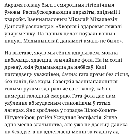
Акрамя голаду былі і смяротныя гігіенічныя
ўмовы. Распаўсюджваюцца паразіты, эпідэміі і
хваробы. Ваеннапалонны Мікалай Мікалаевіч
Данілаў распавядае: «Хворыя і здаровыя ляжалі
ўпярэмешку. Па нашых целах поўзалі вошы і
пацукі. Медыцынскай дапамогі амаль не было».
На выставе, якую мы сёння адкрываем, можна
пабачыць, здаецца, звычайнае фота. На ім сотні
дрэваў, якія ўздымаюцца да нябёсаў. Калі
паглядзець уважлівей, бачна: гэта дрэвы без лісця,
без галін, без кары. Савецкія ваеннапалонныя
голымі рукамі здзіралі яе са ствалоў, каб не
памерці галоднай смерцю. Гэта фота дае нам
уяўленне аб жудасным становішчы ў гэтых
лагерах. Яно зроблена ў горадзе Шлос-Хольтэ-
Штукенброк, рэгіён Усходняя Вестфалія. Яшчэ
адно месца злачынства, але ўжо не дзесьці далёка
на ўсходзе, а на адлегласці менш за гадзіну ад