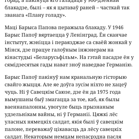
горад, а пакінуць яго галадаць у 900-дзённай
блакадзе, былі – як я цытаваў раней – часткай так
званага «Плану голаду».
Маці Барыса Папова перажыла блакаду. У 1946
Барыс Папоў вяртаецца ў Ленінград. Ён сканчае
інстытут, жэніцца і пераязджае са сваёй жонкай у
Мінск, дзе працуе галоўным інжэнерам на
кінастудыі «Беларусьфільм». На гэтай пасадзе ён у
сямідзесятыя гады нават зноў наведвае Германію.
Барыс Папоў пакінуў нам кранальную гісторыю
свайго жыцця. Але яе доўга зусім ніхто не хацеў
чуць. Ні ў Савецкім Саюзе, дзе ён да 1975 года
вымушаны быў змагацца за тое, каб, як былы
ваеннапалонны, увогуле быць прызнаным
удзельнікам вайны, ні ў Германіі. Цяжкі лёс
уласных нямецкіх салдат, якія былі ў савецкім
палоне, переважаў цікавасць да лёсу савецкіх
салдат. Некаторым немцам непасрэдна пасля