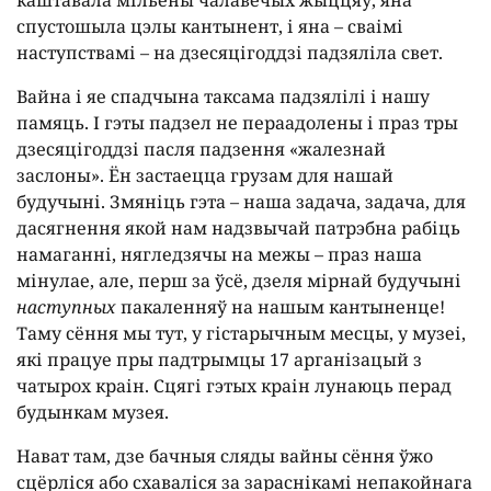
каштавала мільёны чалавечых жыццяў, яна
спустошыла цэлы кантынент, і яна – сваімі
наступствамі – на дзесяцігоддзі падзяліла свет.
Вайна і яе спадчына таксама падзялілі і нашу
памяць. І гэты падзел не пераадолены і праз тры
дзесяцігоддзі пасля падзення «жалезнай
заслоны». Ён застаецца грузам для нашай
будучыні. Змяніць гэта – наша задача, задача, для
дасягнення якой нам надзвычай патрэбна рабіць
намаганні, нягледзячы на межы – праз наша
мінулае, але, перш за ўсё, дзеля мірнай будучыні
наступных
пакаленняў на нашым кантыненце!
Таму сёння мы тут, у гістарычным месцы, у музеі,
які працуе пры падтрымцы 17 арганізацый з
чатырох краін. Сцягі гэтых краін лунаюць перад
будынкам музея.
Нават там, дзе бачныя сляды вайны сёння ўжо
сцёрліся або схаваліся за зараснікамі непакойнага