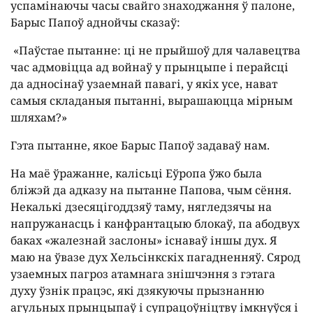
успамінаючы часы свайго знаходжання ў палоне,
Барыс Папоў аднойчы сказаў:
«Паўстае пытанне: ці не прыйшоў для чалавецтва
час адмовіцца ад войнаў у прынцыпе і перайсці
да адносінаў узаемнай павагі, у якіх усе, нават
самыя складаныя пытанні, вырашаюцца мірным
шляхам?»
Гэта пытанне, якое Барыс Папоў задаваў нам.
На маё ўражанне, калісьці Еўропа ўжо была
бліжэй да адказу на пытанне Папова, чым сёння.
Некалькі дзесяцігоддзяў таму, нягледзячы на
напружанасць і канфрантацыю блокаў, па абодвух
баках «жалезнай заслоны» існаваў іншы дух. Я
маю на ўвазе дух Хельсінкскіх пагадненняў. Сярод
узаемных пагроз атамнага знішчэння з гэтага
духу ўзнік працэс, які дзякуючы прызнанню
агульных прынцыпаў і супрацоўніцтву імкнуўся і