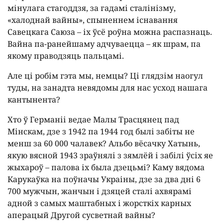
мінулага стагоддзя, за гадамі сталінізму,
«халоднай вайны», спыненнем існавання
Савецкага Саюза – іх ўсё роўна можна распазнаць.
Вайна па-ранейшаму адчуваецца – як шрам, па
якому праводзяць пальцамі.
Але ці робім гэта мы, немцы? Ці глядзім наогул
туды, на занадта невядомы для нас усход нашага
кантынента?
Хто ў Германіі ведае Малы Трасцянец пад
Мінскам, дзе з 1942 па 1944 год былі забіты не
менш за 60 000 чалавек? Альбо вёсачку Хатынь,
якую вясной 1943 зраўнялі з зямлёй і забілі ўсіх яе
жыхароў – палова іх была дзецьмі? Каму вядома
Карукаўка на поўначы Украіны, дзе за два дні 6
700 мужчын, жанчын і дзяцей сталі ахвярамі
адной з самых маштабных і жорсткіх карных
аперацый Другой сусветнай вайны?