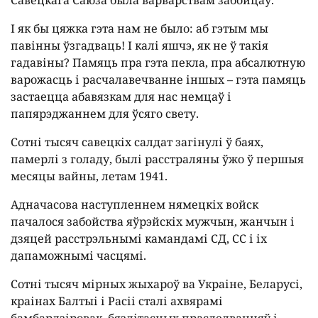
Савецкага Саюза была варварствам забойцаў.
І як бы цяжка гэта нам не было: аб гэтым мы
павінны ўзгадваць! І калі яшчэ, як не ў такія
гадавіны? Памяць пра гэта пекла, пра абсалютную
варожасць і расчалавечванне іншых – гэта памяць
застаецца абавязкам для нас немцаў і
папярэджаннем для ўсяго свету.
Сотні тысяч савецкіх салдат загінулі ў баях,
памерлі з голаду, былі расстраляны ўжо ў першыя
месяцы вайны, летам 1941.
Адначасова наступленнем нямецкіх войск
пачалося забойства яўрэйскіх мужчын, жанчын і
дзяцей расстрэльнымі камандамі СД, СС і іх
дапаможнымі часцямі.
Сотні тысяч мірных жыхароў ва Украіне, Беларусі,
краінах Балтыі і Расіі сталі ахвярамі