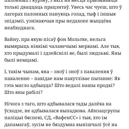
палонных і яўрэяў, з якіх на месца прыбываюць
толькі дваццаць працэнтаў. Увесь час чуеш, што ў
лагерах палонных пануюць голад, тыф і іншыя
эпідэміі, узнікаючыя пры недахопе жыццёва
неабходнага.
Вайну, пра якую пісаў фон Мольтке, нельга
вымярыць ніякімі чалавечымі меркамі. Але тыя,
хто прыдумалі і здзейснілі яе, былі людзьмі. Яны
былі немцамі.
І, такім чынам, яна – зноў і зноў з пакалення ў
пакаленне – пакідае нам пакутлівае пытанне: Як
гэта магло адбыцца? Што ведалі нашы продкі?
Што яны рабілі?
Нічога з таго, што адбывалася тады далёка на
ўсходзе, не адбывалася выпадкова. Айнзацгрупы
паліцыі бяспекі, СД, «ВафенСС» і тыя, хто ім
дапамагаў, зусім не бяздумна вынішчалі ўсё на