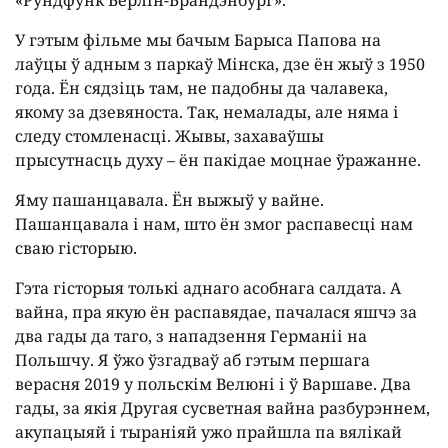
«Рундфунк Берлін-Брандэнбург».
У гэтым фільме мы бачым Барыса Папова на
лаўцы ў адным з паркаў Мінска, дзе ён жыў з 1950
года. Ён сядзіць там, не падобны да чалавека,
якому за дзевяноста. Так, немалады, але няма і
следу стомленасці. Жывы, захаваўшы
прысутнасць духу – ён пакідае моцнае ўражанне.
Яму пашанцавала. Ён выжыў у вайне.
Пашанцавала і нам, што ён змог распавесці нам
сваю гісторыю.
Гэта гісторыя толькі аднаго асобнага салдата. А
вайна, пра якую ён распавядае, пачалася яшчэ за
два гады да таго, з нападзення Германіі на
Польшчу. Я ўжо ўзгадваў аб гэтым першага
верасня 2019 у польскім Велюні і ў Варшаве. Два
гады, за якія Другая сусветная вайна разбурэннем,
акупацыяй і тыраніяй ужо прайшла па вялікай