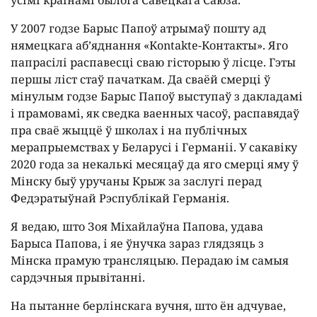
усімі краінамі былога Савецкага Саюза.
У 2007 годзе Барыс Папоў атрымаў пошту ад
нямецкага аб’яднання «Kontakte-Контакты». Яго
папрасілі распавесці сваю гісторыю ў лісце. Гэты
першы ліст стаў пачаткам. Да сваёй смерці ў
мінулым годзе Барыс Папоў выступаў з дакладамі
і прамовамі, як сведка ваенных часоў, распавядаў
пра сваё жыццё ў школах і на публічных
мерапрыемствах у Беларусі і Германіі. У сакавіку
2020 года за некалькі месяцаў да яго смерці яму ў
Мінску быў уручаны Крыж за заслугі перад
Федэратыўнай Рэспублікай Германія.
Я ведаю, што Зоя Міхайлаўна Папова, удава
Барыса Папова, і яе ўнучка зараз глядзяць з
Мінска прамую трансляцыю. Перадаю ім самыя
сардэчныя прывітанні.
На пытанне берлінскага вучня, што ён адчувае,