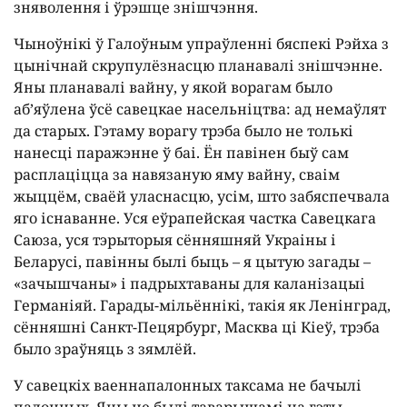
зняволення і ўрэшце знішчэння.
Чыноўнікі ў Галоўным упраўленні бяспекі Рэйха з
цынічнай скрупулёзнасцю планавалі знішчэнне.
Яны планавалі вайну, у якой ворагам было
аб’яўлена ўсё савецкае насельніцтва: ад немаўлят
да старых. Гэтаму ворагу трэба было не толькі
нанесці паражэнне ў баі. Ён павінен быў сам
расплаціцца за навязаную яму вайну, сваім
жыццём, сваёй уласнасцю, усім, што забяспечвала
яго існаванне. Уся еўрапейская частка Савецкага
Саюза, уся тэрыторыя сённяшняй Украіны і
Беларусі, павінны былі быць – я цытую загады –
«зачышчаны» і падрыхтаваны для каланізацыі
Германіяй. Гарады-мільённікі, такія як Ленінград,
сённяшні Санкт-Пецярбург, Масква ці Кіеў, трэба
было зраўняць з зямлёй.
У савецкіх ваеннапалонных таксама не бачылі