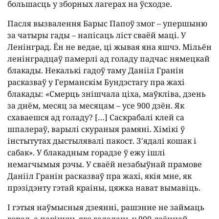
большасць у зборных лагерах на ўсходзе.
Пасля вызвалення Барыс Папоў змог – упершыню
за чатыры гады – напісаць ліст сваёй маці. У
Ленінград. Ён не ведае, ці жывая яна яшчэ. Мільён
ленінградцаў памерлі ад голаду падчас нямецкай
блакады. Некалькі гадоў таму Данііл Гранін
расказваў у Германскім Бундэстагу пра жахі
блакады: «Смерць знішчала ціха, маўкліва, дзень
за днём, месяц за месяцам – усе 900 дзён. Як
схаваешся ад голаду? […] Саскрабалі клей са
шпалераў, варылі скураныя рамяні. Хімікі ў
інстытутах дыстылявалі пакост. З'ядалі кошак і
сабак». У блакадным горадзе ў ежу ішлі
немагчымыя рэчы. У сваёй незабыўнай прамове
Данііл Гранін расказваў пра жахі, якія мне, як
прэзідэнту гэтай краіны, цяжка нават вымавіць.
І гэтыя наўмысныя дзеянні, рашэнне не займаць