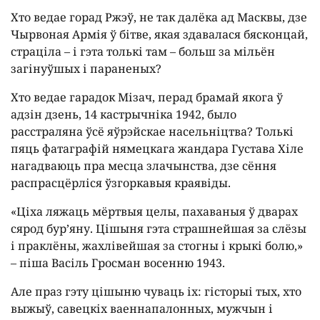
Хто ведае горад Ржэў, не так далёка ад Масквы, дзе
Чырвоная Армія ў бітве, якая здавалася бясконцай,
страціла – і гэта толькі там – больш за мільён
загінуўшых і параненых?
Хто ведае гарадок Мізач, перад брамай якога ў
адзін дзень, 14 кастрычніка 1942, было
расстраляна ўсё яўрэйскае насельніцтва? Толькі
пяць фатаграфій нямецкага жандара Густава Хіле
нагадваюць пра месца злачынства, дзе сёння
распрасцёрліся ўзгоркавыя краявіды.
«Ціха ляжаць мёртвыя целы, пахаваныя ў дварах
сярод бур’яну. Цішыня гэта страшнейшая за слёзы
і праклёны, жахлівейшая за стогны і крыкі болю,»
– піша Васіль Гросман восенню 1943.
Але праз гэту цішыню чуваць іх: гісторыі тых, хто
выжыў, савецкіх ваеннапалонных, мужчын і