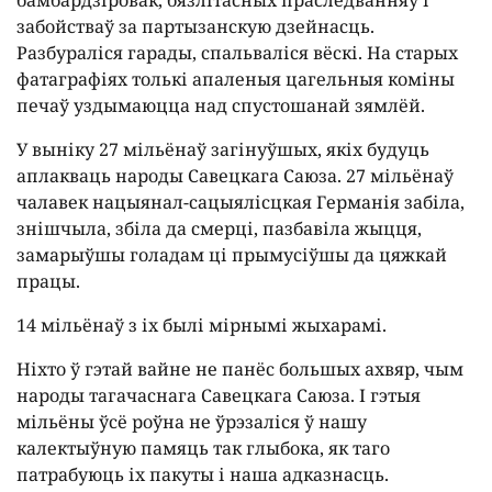
бамбардзіровак, бязлітасных праследванняў і
забойстваў за партызанскую дзейнасць.
Разбураліся гарады, спальваліся вёскі. На старых
фатаграфіях толькі апаленыя цагельныя коміны
печаў уздымаюцца над спустошанай зямлёй.
У выніку 27 мільёнаў загінуўшых, якіх будуць
аплакваць народы Савецкага Саюза. 27 мільёнаў
чалавек нацыянал-сацыялісцкая Германія забіла,
знішчыла, збіла да смерці, пазбавіла жыцця,
замарыўшы голадам ці прымусіўшы да цяжкай
працы.
14 мільёнаў з іх былі мірнымі жыхарамі.
Ніхто ў гэтай вайне не панёс большых ахвяр, чым
народы тагачаснага Савецкага Саюза. І гэтыя
мільёны ўсё роўна не ўрэзаліся ў нашу
калектыўную памяць так глыбока, як таго
патрабуюць іх пакуты і наша адказнасць.