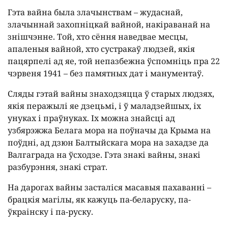
Гэта вайна была злачынствам – жудаснай,
злачыннай захопніцкай вайной, накіраванай на
знішчэнне. Той, хто сёння наведвае месцы,
апаленыя вайной, хто сустракаў людзей, якія
пацярпелі ад яе, той непазбежна ўспомніць пра 22
чэрвеня 1941 – без памятных дат і манументаў.
Сляды гэтай вайны знаходзяцца ў старых людзях,
якія перажылі яе дзецьмі, і ў маладзейшых, іх
унуках і праўнуках. Іх можна знайсці ад
узбярэжжа Белага мора на поўначы да Крыма на
поўдні, ад дзюн Балтыйскага мора на захадзе да
Валгаграда на ўсходзе. Гэта знакі вайны, знакі
разбурэння, знакі страт.
На дарогах вайны засталіся масавыя пахаванні –
брацкія магілы, як кажуць па-беларуску, па-
ўкраінску і па-руску.