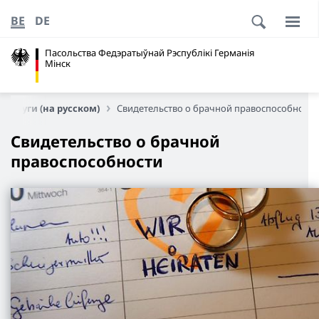
BE
DE
Пасольства Федэратыўнай Рэспублікі Германія
Мінск
 услуги (на русском)
Свидетельство о брачной правоспособности
Свидетельство о брачной
правоспособности