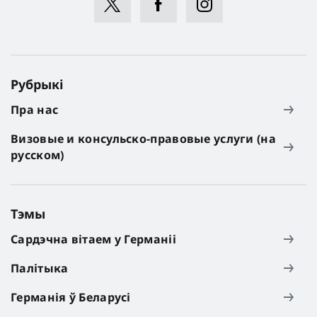
Рубрыкі
Пра нас
Визовые и консульско-правовые услуги (на
русском)
Тэмы
Сардэчна вітаем у Германіі
Палітыка
Германія ў Беларусі