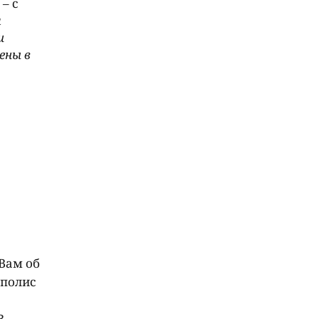
– с
я
и
ены в
Вам об
 полис
В