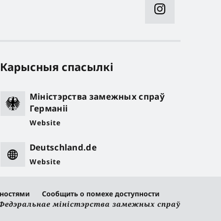
Карысныя спасылкі
Міністэрства замежных спраў
Германіі
Website
Deutschland.de
Website
жностями
Сообщить о помехе доступности
 Федэральнае міністэрства замежных спраў