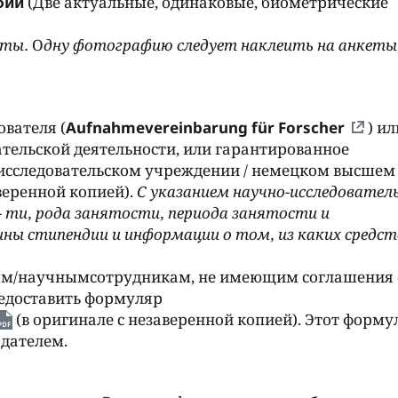
афии
(Две актуальные, одинаковые, биометрические
ыты.
О
дну фотографию следует наклеить на анкеты,
ователя (
Aufnahmevereinbarung für Forscher
) ил
ательской деятельности, или гарантированное
-исследовательском учреждении / немецком высшем
веренной копией).
C указанием научно-исследовател
- ти, рода занятости, периода занятости и
ины стипендии и информации о том, из каких средст
ым/научнымсотрудникам, не имеющим соглашения 
едоставить формуляр
(в оригинале с незаверенной копией). Этот форму
дателем.