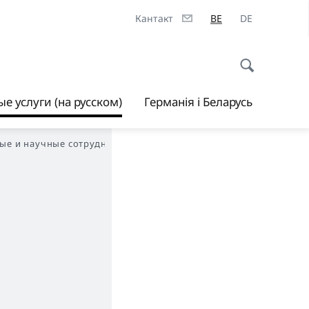
Кантакт
BE
DE
е услуги (на русском)
Германія і Беларусь
ые и научные сотрудники.