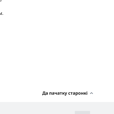
м.
Да пачатку старонкі