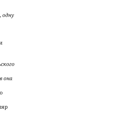
 одну
и
ьского
в она
о
ляр