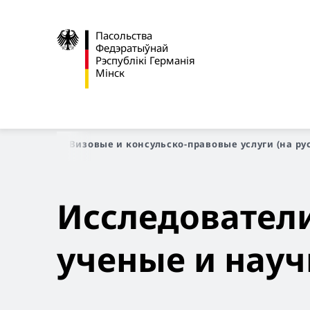
Пасольства
Федэратыўнай
Рэспублікі Германія
Мінск
Стартавая
Визовые и консульско-правовые услуги (на ру
Исследовател
ученые и науч