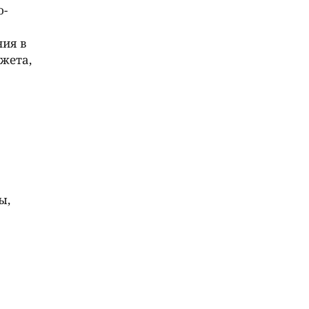
о-
ния в
жета,
ы,