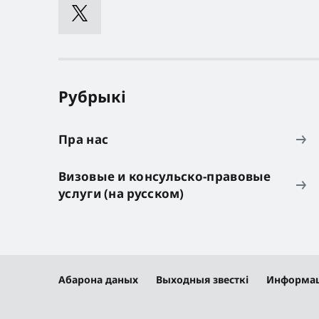
Рубрыкі
Пра нас
Визовые и консульско-правовые
услуги (на русском)
Абарона даных
Выходныя звесткі
Информац