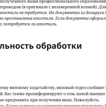
полученного Вами профессионального образования 
ереводом (в оригинале с незаверенной копией).
Дл
апостиль не требуется. На документах из Беларуси 
имо проставление апостиля. Если документы оформл
е, потребуется ли апостиль.
льность обработки
ему визовому ходатайству, визовый отдел сообщит 
зой. Вас также проинформируют о том, какой именно
о предъявить при получении визы. Пожалуйста,
ла. Такие запросы не ускоряют визовую процедуру. 