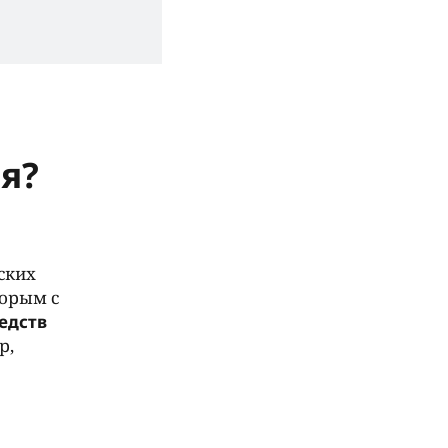
я?
ских
торым с
едств
р,