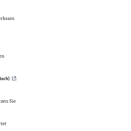
merksam
en
tsch)
.
tzen Sie
tet