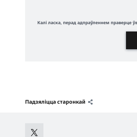
Калі ласка, перад адпраўленнем праверце 
Падзяліцца старонкай