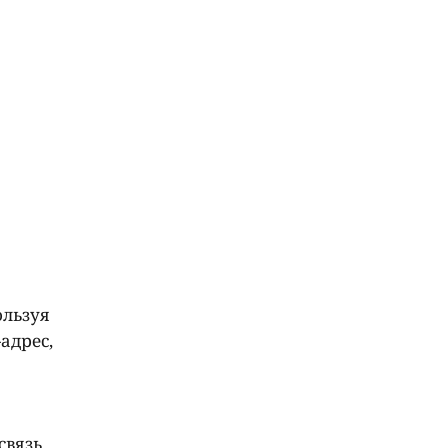
ользуя
адрес,
связь