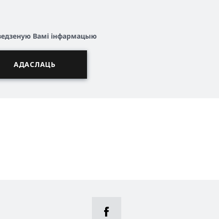
ўведзеную Вамі інфармацыю