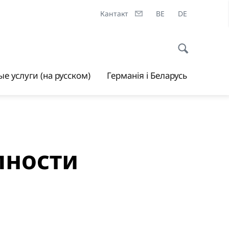
Кантакт
BE
DE
е услуги (на русском)
Германія і Беларусь
пности