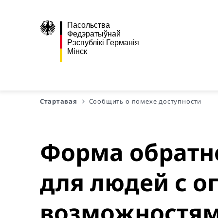
Пасольства
Федэратыўнай
Рэспублікі Германія
Мінск
Стартавая
Сообщить о помехе доступности
Форма обратно
для людей с 
возможностя