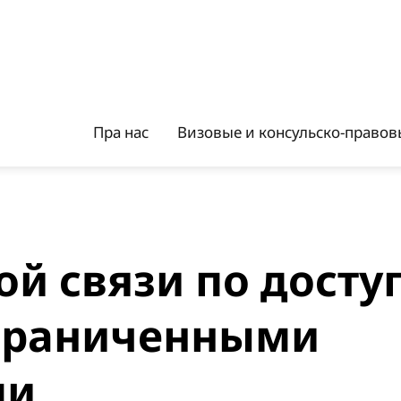
Пра нас
Визовые и консульско-правовы
й связи по досту
ограниченными
ми