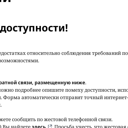
доступности!
едостатках относительно соблюдения требований по
 возможностями.
ратной связи, размещенную ниже
.
ожно подробнее опишите помеху доступности, исп
. Форма автоматически отправит точный интернет-
и.
ете сообщить по жестовой телефонной связи.
) Вы найдете
здесь
. Просьба учесть, что жестовая 