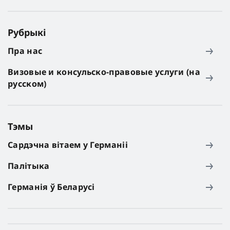
Рубрыкі
Пра нас
Визовые и консульско-правовые услуги (на
русском)
Тэмы
Сардэчна вітаем у Германіі
Палітыка
Германія ў Беларусі