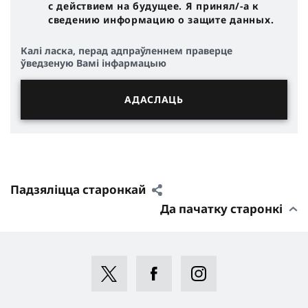
с действием на будущее. Я принял/-a к
сведению информацию о защите данных.
Калі ласка, перад адпраўленнем праверце
ўведзеную Вамі інфармацыю
Падзяліцца старонкай
Да пачатку старонкі