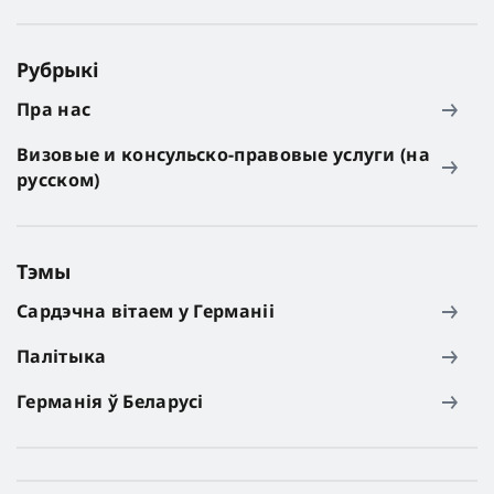
Рубрыкі
Пра нас
Визовые и консульско-правовые услуги (на
русском)
Тэмы
Сардэчна вітаем у Германіі
Палітыка
Германія ў Беларусі