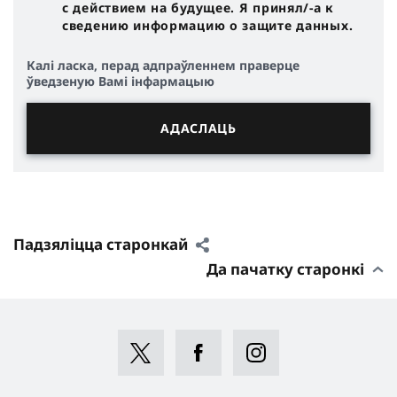
с действием на будущее. Я принял/-a к
сведению информацию о защите данных.
Калі ласка, перад адпраўленнем праверце
ўведзеную Вамі інфармацыю
Падзяліцца старонкай
Да пачатку старонкі