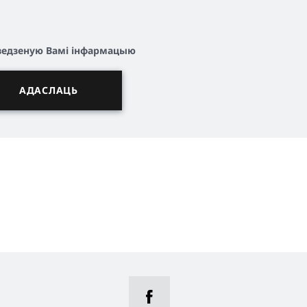
ўведзеную Вамі інфармацыю