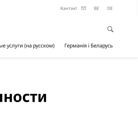
Кантакт
BE
DE
е услуги (на русском)
Германія і Беларусь
пности