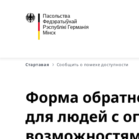
Пасольства
Федэратыўнай
Рэспублікі Германія
Мінск
Стартавая
Сообщить о помехе доступности
Форма обратно
для людей с 
возможностя