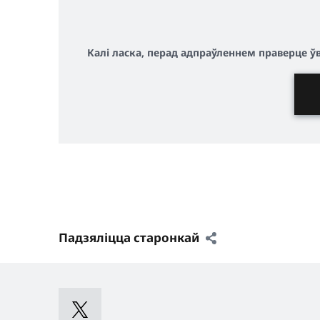
Калі ласка, перад адпраўленнем праверце 
Падзяліцца старонкай