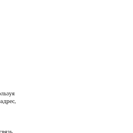
ользуя
адрес,
связь