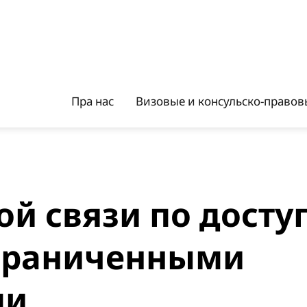
Пра нас
Визовые и консульско-правовы
й связи по досту
ограниченными
ми