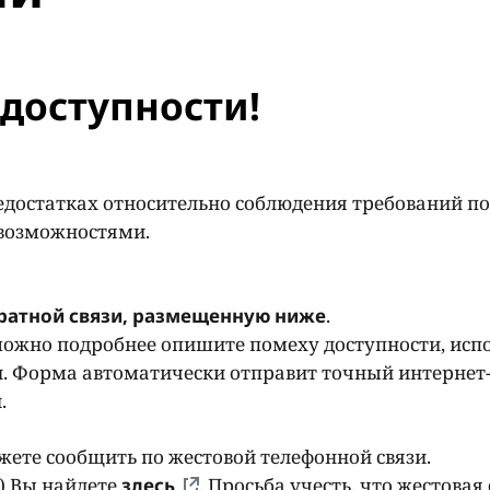
доступности!
едостатках относительно соблюдения требований по
 возможностями.
ратной связи, размещенную ниже
.
ожно подробнее опишите помеху доступности, исп
. Форма автоматически отправит точный интернет-
и.
ете сообщить по жестовой телефонной связи.
) Вы найдете
здесь
. Просьба учесть, что жестовая 